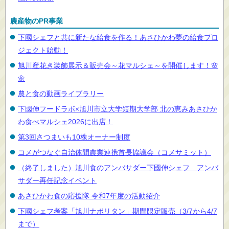
農産物のPR事業
下國シェフと共に新たな給食を作る！あさひかわ夢の給食プロ
ジェクト始動！
旭川産花き装飾展示＆販売会～花マルシェ～を開催します！🌸
🌼
農と食の動画ライブラリー
下國伸フードラボ×旭川市立大学短期大学部 北の恵みあさひか
わ食べマルシェ2026に出店！
第3回さつまいも10株オーナー制度
コメがつなぐ自治体間農業連携首長協議会（コメサミット）
（終了しました）旭川食のアンバサダー下國伸シェフ アンバ
サダー再任記念イベント
あさひかわ食の応援隊 令和7年度の活動紹介
下國シェフ考案「旭川ナポリタン」期間限定販売（3/7から4/7
まで）