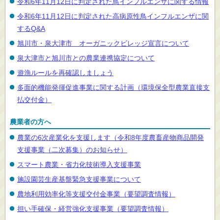
令和6年11月12日に判定された鳥インフルエンザに関する情報
令和6年11月12日に判定された高病原性鳥インフルエンザに関
するQ&A
旭川市・泉大津市 オーガニックビレッジ宣言について
泉大津市と旭川市との農業連携協定について
遊漁ルールを再確認しましょう
多面的機能発揮促進事業に関する計画（環境保全型農業直接支
払交付金）
農業者の方へ
農業の6次産業化を支援します（令和8年度農畜産物商品開発
支援事業（二次募集）のお知らせ）
スマート農業・省力化技術導入支援事業
施設園芸生産基盤緊急支援事業について
農地利用効率化等支援交付金事業（要望調査情報）
担い手確保・経営強化支援事業（要望調査情報）