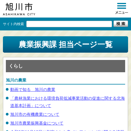
サイト内検索
くらし
農業振興課 担当ページ一覧
イベント
観光
くらし
事業者向け
旭川の農業
施設一覧
動画で知る 旭川の農業
市政情報
「農林漁業における環境負荷低減事業活動の促進に関する北海
道基本計画」について
×
閉じる
旭川市の有機農業について
旭川市農業振興基金について