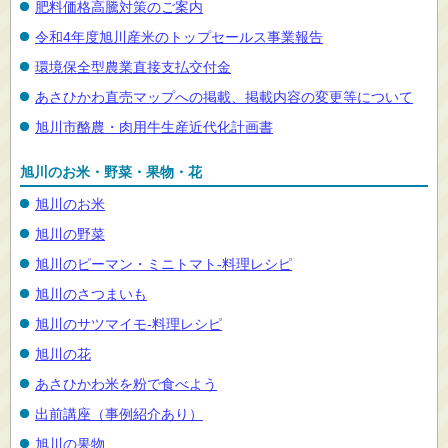
肥料価格高騰対策のご案内
令和4年度旭川産米のトップセールス事業報告
環境保全型農業直接支払交付金
あさひかわ直売マップへの掲載、掲載内容の変更等について
旭川市酪農・肉用牛生産近代化計画書
旭川のお米・野菜・果物・花
旭川のお米
旭川の野菜
旭川のピーマン・ミニトマト-料理レシピ
旭川のさつまいも
旭川のサツマイモ-料理レシピ
旭川の花
あさひかわ米を粉で食べよう
出前講座（事例紹介あり）
旭川の果物