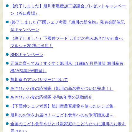
【終了しました】旭川市農産加工協議会プレゼントキャンペー
ン（谷口農場）
(終了しました)下國シェフ考案『旭川の新名物』発表会開催記
念キャンペーン
（終了しました）下國伸フードラボ 北の恵みあさひかわ食べ
マルシェ2025に出店！
SNSキャンペーン
元気に育ってね！すくすく旭川米（1歳6か月児健診 旭川産有
機JAS認証米贈呈）
旭川食のアンバサダーについて
あさひかわ食の応援隊（旭川の新名物がついに完成！）
あさひかわ食の応援隊 令和6年度の活動紹介
【下國伸シェフ考案】旭川産農畜産物を使ったレシピ集
旭川のお米をお届け！～こども食堂へのお米寄贈支援～
全国のこども食堂やひとり親家庭のこどもたちに旭川のお米を
届けたい