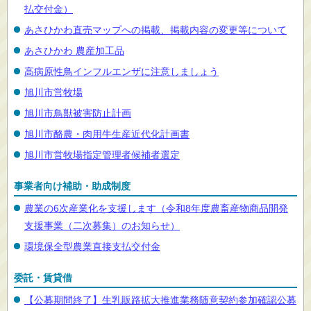
払交付金）
あさひかわ直売マップへの掲載、掲載内容の変更等について
あさひかわ 農産加工品
高病原性鳥インフルエンザに注意しましょう
旭川市営牧場
旭川市鳥獣被害防止計画
旭川市酪農・肉用牛生産近代化計画書
旭川市営牧場指定管理者候補者選定
事業者向け補助・助成制度
農業の6次産業化を支援します（令和8年度農畜産物商品開発
支援事業（二次募集）のお知らせ）
環境保全型農業直接支払交付金
委託・賃貸借
【公募期間終了】生乳販路拡大推進業務随意契約参加確認公募