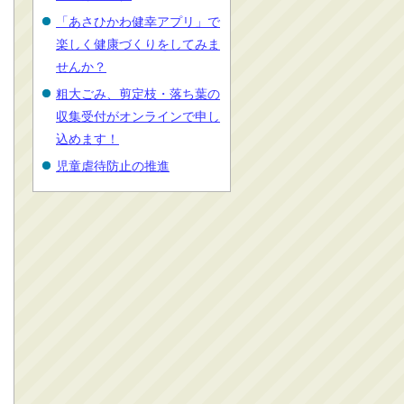
「あさひかわ健幸アプリ」で
楽しく健康づくりをしてみま
せんか？
粗大ごみ、剪定枝・落ち葉の
収集受付がオンラインで申し
込めます！
児童虐待防止の推進