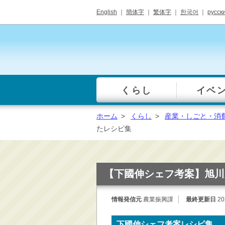
English
｜
簡体字
｜
繁体字
｜
한국어
｜
русск
くらし
イベ
一覧
総合窓口
ホーム
>
くらし
>
産業・しごと・消
手続き・届出（戸籍・
たレシピ集
住民票等）
税金・年金・保険
健康・福祉・衛生・ペ
【下國伸シェフ考案】旭川
ット
子育て・学校教育
情報発信元
農業振興課
最終更新日
20
ごみ・リサイクル・環
境保全
下國伸シェフ考案レシピ集