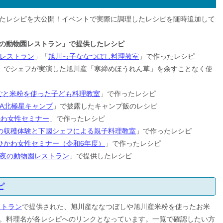
たレシピを大公開！イベントで実際に調理したレシピを随時追加して
ま夜の動物園レストラン」で提供したレシピ
レストラン
」「
旭川っ子ななつぼし料理教室
」で作ったレシピ
」でシェフが実演した旭川産「寒締めほうれん草」を余すことなく使
ごと米粉を使った子ども料理教室
」で作ったレシピ
AWA北極星キャンプ
」で披露したキャンプ飯のレシピ
かわ女性セミナー
」で作ったレシピ
の収穫体験と下國シェフによる親子料理教室
」で作ったレシピ
ひかわ女性セミナー（令和6年度）
」で作ったレシピ
夜の動物園レストラン
」で提供したレシピ
ピ
ストラン
で提供された、旭川産ななつぼしや旭川産米粉を使ったお米
。料理名が各レシピへのリンクとなっています。一覧で確認したい方