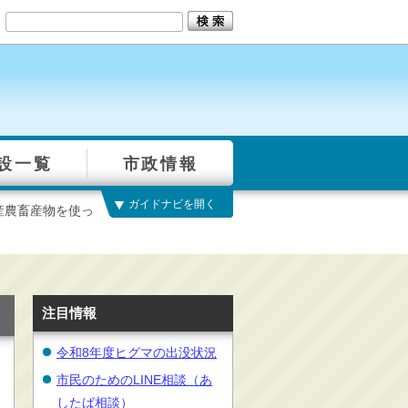
設一覧
市政情報
ガイドナビを開く
産農畜産物を使っ
注目情報
令和8年度ヒグマの出没状況
市民のためのLINE相談（あ
したば相談）