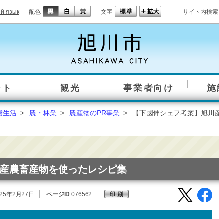
ий язык
配色
文字
サイト内検索
ント
観光
事業者向け
施
費生活
>
農・林業
>
農産物のPR事業
>
【下國伸シェフ考案】旭川
産農畜産物を使ったレシピ集
25年2月27日
ページID
076562