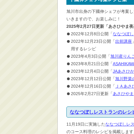
消防・救急
旭川市出身の下國伸シェフが考案し
防災・安全
いきますので、お楽しみに！
学ぶ・文化・スポーツ
2025年2月27日更新「あさひや
2022年12月8日公開「
ななつぼし
産業・しごと・消費生
活
2022年12月23日公開「
出前講座
用するレシピ
移住情報
2023年4月3日公開「
旭川産りん
住宅・土地・都市計画
2023年8月21日公開「
ASAHIK
市民活動・参加・地域
2023年12月4日公開「
JAあさひ
まちづくり
2023年12月12日公開「
旭川野菜
水道・除雪・土木
2024年12月16日公開「
ＪＡあさ
公共交通・空港
2025年2月27日更新「
あさひやま
市議会・選挙
その他
ななつぼしレストランのレシ
11月19日に実施した
ななつぼしレ
のコース料理のレシピを掲載します