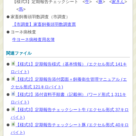
【様式3】定期報告チェックシート <
牛
> <
豚
> <
家きん
>
<
馬
>
家畜飼養頭羽数調査（市調査）
【市調査】家畜飼養頭羽数調査票
ヨーネ病検査
牛ヨーネ病検査用名簿
関連ファイル
【様式1】定期報告様式（基本情報） (エクセル形式 141キ
ロバイト)
【様式2】定期報告添付図面＋飼養衛生管理マニュアル (エ
クセル形式 121キロバイト)
【様式2】添付資料手順書（記載例） (ワード形式 1,311キ
ロバイト)
【様式3】定期報告チェックシート牛 (エクセル形式 37キロ
バイト)
【様式3】定期報告チェックシート豚 (エクセル形式 40キロ
バイト)