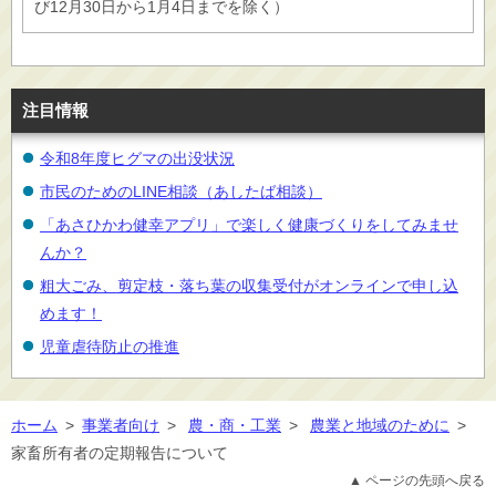
び12月30日から1月4日までを除く）
注目情報
令和8年度ヒグマの出没状況
市民のためのLINE相談（あしたば相談）
「あさひかわ健幸アプリ」で楽しく健康づくりをしてみませ
んか？
粗大ごみ、剪定枝・落ち葉の収集受付がオンラインで申し込
めます！
児童虐待防止の推進
ホーム
>
事業者向け
>
農・商・工業
>
農業と地域のために
>
家畜所有者の定期報告について
▲ ページの先頭へ戻る