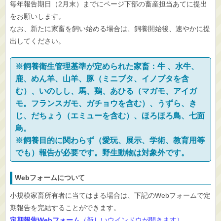
毎年報告期日（2月末）までにページ下部の畜産担当あてに提出
をお願いします。
なお、新たに家畜を飼い始める場合は、飼養開始後、速やかに提
出してください。
※飼養衛生管理基準が定められた家畜：牛 、水牛、
鹿、めん羊、山羊、豚（ミニブタ、イノブタを含
む）、いのしし、馬、鶏、あひる（マガモ、アイガ
モ。フランスガモ、ガチョウを含む）、うずら、き
じ、だちょう（エミューを含む）、ほろほろ鳥、七面
鳥。
※飼養目的に関わらず（愛玩、展示、学術、教育用等
でも）報告が必要です。野生動物は対象外です。
Webフォームについて
小規模家畜所有者に当てはまる場合は、下記のWebフォームで定
期報告を完結することができます。
定期報告Webフォーム
（新しいウインドウが開きます）