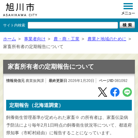
サイト内検索
くらし
ホーム
>
事業者向け
>
農・商・工業
>
農業と地域のために
>
家畜所有者の定期報告について
イベント
観光
家畜所有者の定期報告について
事業者向け
情報発信元
農業振興課
最終更新日
2026年1月20日
ページID
081092
施設一覧
市政情報
定期報告（北海道調査）
×
閉じる
飼養衛生管理基準が定められた家畜※ の所有者は、家畜伝染病
予防法により毎年2月1日時点の飼養衛生状況等について、都道府
県知事（市町村経由）に報告することになっています。