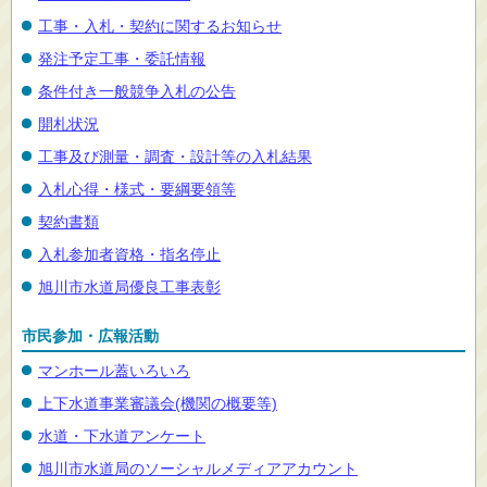
工事・入札・契約に関するお知らせ
発注予定工事・委託情報
条件付き一般競争入札の公告
開札状況
工事及び測量・調査・設計等の入札結果
入札心得・様式・要綱要領等
契約書類
入札参加者資格・指名停止
旭川市水道局優良工事表彰
市民参加・広報活動
マンホール蓋いろいろ
上下水道事業審議会(機関の概要等)
水道・下水道アンケート
旭川市水道局のソーシャルメディアアカウント