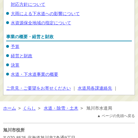
対応方針について
大雨による下水道への影響について
水資源保全地域の指定について
事業の概要・経営と財政
予算
経営と財政
決算
水道・下水道事業の概要
ご意見・ご要望をお寄せください
｜
水道局各課連絡先
｜
ホーム
>
くらし
>
水道・除雪・土木
>
旭川市水道局
▲ ページの先頭へ戻る
旭川市役所
〒070-8525
北海道旭川市7条通9丁目