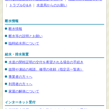
｜
トラブルQ＆A
｜
水道局からのお願い
断水情報
断水情報
断水等の説明とお願い
臨時給水所について
給水・排水装置
水道の閉栓証明の交付を希望される場合の手続き
故障や凍結の相談、修理の依頼（指定店一覧表）
事業者の方々へ
利用者の方々へ
家屋の解体について
インターネット受付