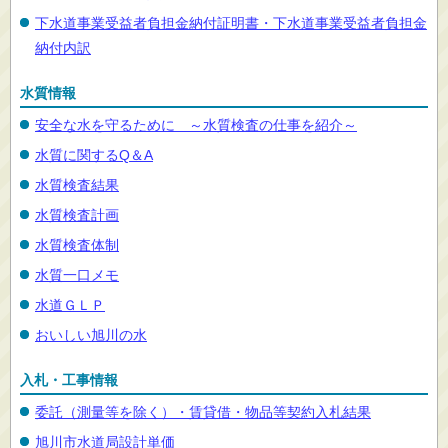
下水道事業受益者負担金納付証明書・下水道事業受益者負担金
納付内訳
水質情報
安全な水を守るために ～水質検査の仕事を紹介～
水質に関するQ＆A
水質検査結果
水質検査計画
水質検査体制
水質一口メモ
水道ＧＬＰ
おいしい旭川の水
入札・工事情報
委託（測量等を除く）・賃貸借・物品等契約入札結果
旭川市水道局設計単価