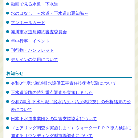
動画で見る水道・下水道
水のはなし ～水道・下水道の豆知識～
マンホールカード
旭川市水道局契約審査委員会
年中行事・イベント
刊行物・パンフレット
デザインの使用について
お知らせ
令和8年度北海道排水設備工事責任技術者試験について
下水道管路の特別重点調査を実施しました
令和7年度 下水汚泥（脱水汚泥・汚泥燃焼灰）の分析結果の公
表について
日本下水道事業団との災害支援協定について
（ヒアリング調査を実施します）ウォーターＰＰＰ導入検討に
関するサウンディング型市場調査について