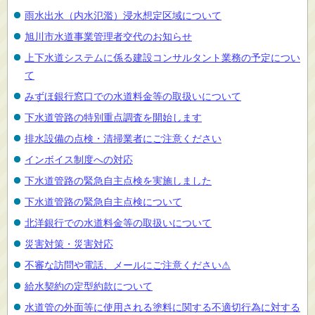
雨水出水（内水氾濫）浸水想定区域について
旭川市水道事業管理者交代のお知らせ
上下水道システムに係る建設コンサルタント業務の予定につい
て
みずほ銀行窓口での水道料金等の取扱いについて
下水道管路の特別重点調査を開始します
排水設備の点検・清掃業者にご注意ください
インボイス制度への対応
下水道管路の緊急自主点検を実施しました
下水道管路の緊急自主点検について
北洋銀行での水道料金等の取扱いについて
災害対策・災害対応
不審な訪問や電話、メールにご注意ください⚠
給水契約の定型約款について
水道管の外面等に使用される塗料に関する不適切行為に対する