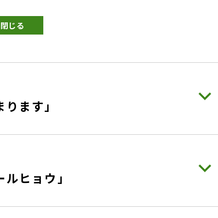
閉じる
まります」
ールヒョウ」