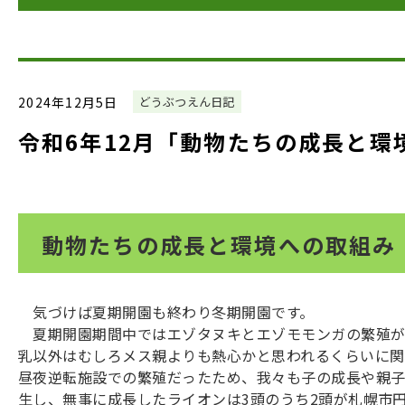
2024年12月5日
どうぶつえん日記
令和6年12月「動物たちの成長と環
動物たちの成長と環境への取組み
気づけば夏期開園も終わり冬期開園です。
夏期開園期間中ではエゾタヌキとエゾモモンガの繁殖が
乳以外はむしろメス親よりも熱心かと思われるくらいに関
昼夜逆転施設での繁殖だったため、我々も子の成長や親子
生し、無事に成長したライオンは3頭のうち2頭が札幌市