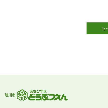
も
フッターです。