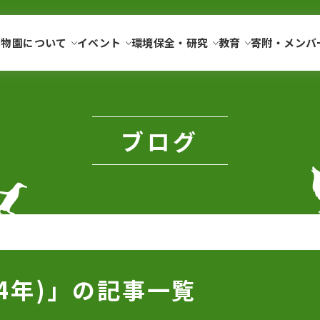
動物園に
ついて
イベント
環境保全・
研究
教育
寄附・
メンバ
ブログ
4年)」の記事一覧