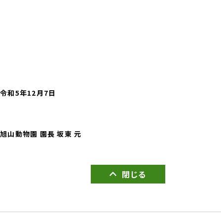
令和5年12月7
日
旭山動物園 園長 坂東 元
閉じる