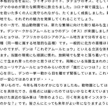
本格的な冬を前に、ライオンの子イト、ダチョウのオス、そして
グマのゆめが新たな飼育地に旅立ちました。コロナ禍で誕生し、
を抱いた多くの人に見守られながら、たくましく成長しました。
地でも、それぞれの魅力を発揮してくれることでしょう。
その一方で、旭山動物園では、新たな繁殖に向けた取り組みも生
す。デンマークからアムールヒョウのデン（オス）が来園しまし
ルヒョウは、アフリカからロシアのアムール地方まで分布するヒ
種（同一種に属する地理的な品種）です。一般的に北方の亜種ほ
いのですが、デンは「これぞアムールヒョウ」といえる立派な体
ます。当園の環境にも順調に慣れ、放飼場でも堂々と落ち着いて
こで生まれ育ったのかと思うほどです。両隣にいる当園生まれの
のユーリやアムールヒョウのみらいの方が「誰だこいつは？」と
心を示し、デンの一挙一動から目を離せず緊張しています。これ
が一安心ではありますが・・・。
早いもので、今年も残りわずかになりましたね。動物園としては
とを具体化でき、合格点には届いたのではないかなと考えていま
向けた直近の悩み事は「昨年のように、行く年来る年インスタラ
のかな？」です。皆さんにとっても来年がよい年になりますよう