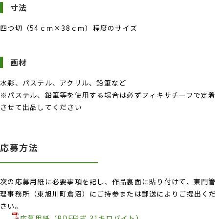
寸法
四つ切（54ｃｍ×38ｃｍ）程度のサイズ
画材
水彩、パステル、アクリル、鉛筆など
※パステル、鉛筆等を使用する場合は必ずフィキサチーフで定着
させて出品してください
応募方法
次の応募用紙に必要事項を記し、作品裏面に貼り付けて、東門管
理事務所（東旭川町倉沼）にご持参または郵送によりご提出くだ
さい。
応募用紙（PDF形式 31キロバイト）