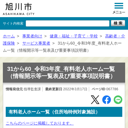
サイト内検索
くらし
ホーム
>
事業者向け
>
健康・福祉・子育て・学校
>
高齢者・介
護保険
>
サービス事業者
>
31から60_令和3年度_有料老人ホー
イベント
ム一覧（情報開示等一覧表及び重要事項説明書）
観光
31から60_令和3年度_有料老人ホーム一覧
事業者向け
（情報開示等一覧表及び重要事項説明書）
施設一覧
情報発信元
指導監査課
最終更新日
2022年3月17日
ページID
067786
市政情報
×
閉じる
有料老人ホーム一覧（住所地特例対象施設）
こちらのページに掲載しております。