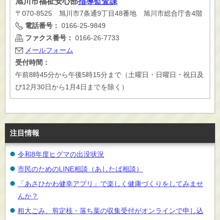
旭川市
福祉安心部
指導監査課
〒070-8525 旭川市7条通9丁目48番地 旭川市総合庁舎4階
電話番号：
0166-25-9849
ファクス番号：
0166-26-7733
メールフォーム
受付時間：
午前8時45分から午後5時15分まで（土曜日・日曜日・祝日及
び12月30日から1月4日までを除く）
注目情報
令和8年度ヒグマの出没状況
市民のためのLINE相談（あしたば相談）
「あさひかわ健幸アプリ」で楽しく健康づくりをしてみませ
んか？
粗大ごみ、剪定枝・落ち葉の収集受付がオンラインで申し込