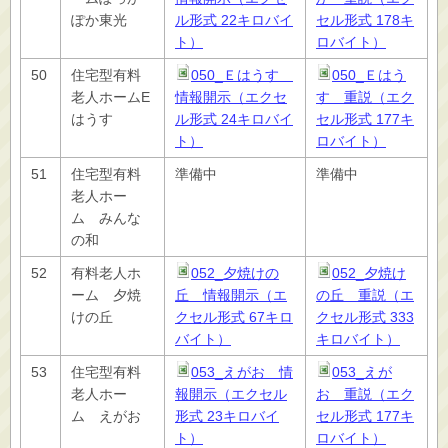
ぽか東光
ル形式 22キロバイ
セル形式 178キ
ト）
ロバイト）
50
住宅型有料
050_Ｅはうす
050_Ｅはう
老人ホームE
情報開示（エクセ
す 重説（エク
はうす
ル形式 24キロバイ
セル形式 177キ
ト）
ロバイト）
51
住宅型有料
準備中
準備中
老人ホー
ム みんな
の和
52
有料老人ホ
052_夕焼けの
052_夕焼け
ーム 夕焼
丘 情報開示（エ
の丘 重説（エ
けの丘
クセル形式 67キロ
クセル形式 333
バイト）
キロバイト）
53
住宅型有料
053_えがお 情
053_えが
老人ホー
報開示（エクセル
お 重説（エク
ム えがお
形式 23キロバイ
セル形式 177キ
ト）
ロバイト）