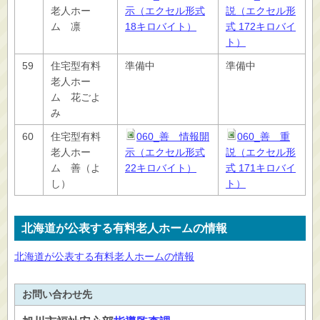
老人ホー
示（エクセル形式
説（エクセル形
ム 凛
18キロバイト）
式 172キロバイ
ト）
59
住宅型有料
準備中
準備中
老人ホー
ム 花ごよ
み
60
住宅型有料
060_善 情報開
060_善 重
老人ホー
示（エクセル形式
説（エクセル形
ム 善（よ
22キロバイト）
式 171キロバイ
し）
ト）
北海道が公表する有料老人ホームの情報
北海道が公表する有料老人ホームの情報
お問い合わせ先