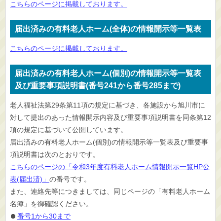
こちらのページに掲載しております。
届出済みの有料老人ホーム(全体)の情報開示等一覧表
こちらのページに掲載しております。
届出済みの有料老人ホーム(個別)の情報開示等一覧表
及び重要事項説明書(番号241から番号285まで)
老人福祉法第29条第11項の規定に基づき、各施設から旭川市に
対して提出のあった情報開示内容及び重要事項説明書を同条第12
項の規定に基づいて公開しています。
届出済みの有料老人ホーム(個別)の情報開示等一覧表及び重要事
項説明書は次のとおりです。
こちらのページの「令和3年度有料老人ホーム情報開示一覧HP公
表(届出済)」
の番号です。
また、連絡先等につきましては、同じページの「有料老人ホーム
名簿」を御確認ください。
番号1から30まで