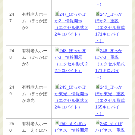
ト）
24
有料老人ホー
247_ぽっかぽ
247_ぽっか
7
ム ぽっかぽ
か2 情報開示
ぽか2 重説
か2
（エクセル形式 2
（エクセル形式
2キロバイト）
171キロバイ
ト）
24
有料老人ホー
248_ぽっかぽ
248_ぽっか
8
ム ぽっかぽ
か3 情報開示
ぽか3 重説
か3
（エクセル形式 2
（エクセル形式
2キロバイト）
171キロバイ
ト）
24
有料老人ホー
249_ぽっかぽ
249_ぽっか
9
ム ぽっかぽ
か東光 情報開示
ぽか東光 重説
か東光
（エクセル形式 2
（エクセル形式
2キロバイト）
165キロバイ
ト）
25
有料老人ホー
250_えくぼハ
250_えくぼ
0
ム えくぼハ
ピネス 情報開示
ハピネス 重説