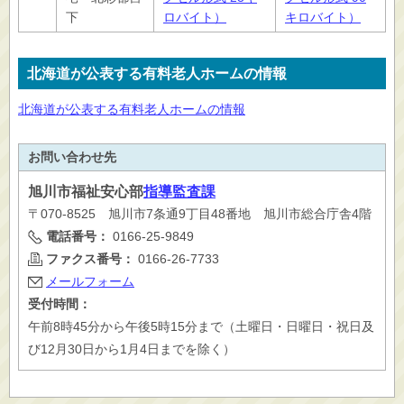
下
ロバイト）
キロバイト）
北海道が公表する有料老人ホームの情報
北海道が公表する有料老人ホームの情報
お問い合わせ先
旭川市
福祉安心部
指導監査課
〒070-8525 旭川市7条通9丁目48番地 旭川市総合庁舎4階
電話番号：
0166-25-9849
ファクス番号：
0166-26-7733
メールフォーム
受付時間：
午前8時45分から午後5時15分まで（土曜日・日曜日・祝日及
び12月30日から1月4日までを除く）