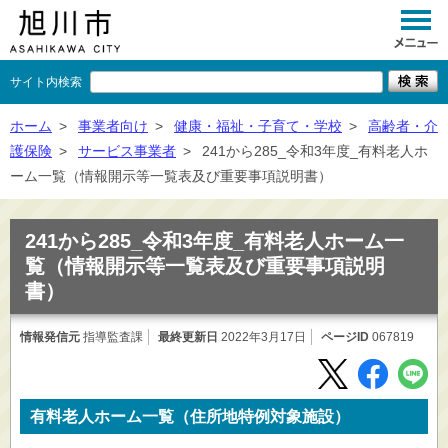
サイト内検索
くらし
ホーム
>
事業者向け
>
健康・福祉・子育て・学校
>
高齢者・介
護保険
>
サービス事業者
>
241から285_令和3年度_有料老人ホ
イベント
ーム一覧（情報開示等一覧表及び重要事項説明書）
観光
241から285_令和3年度_有料老人ホーム一
事業者向け
覧（情報開示等一覧表及び重要事項説明
書）
施設一覧
市政情報
情報発信元
指導監査課
最終更新日
2022年3月17日
ページID
067819
×
閉じる
有料老人ホーム一覧（住所地特例対象施設）