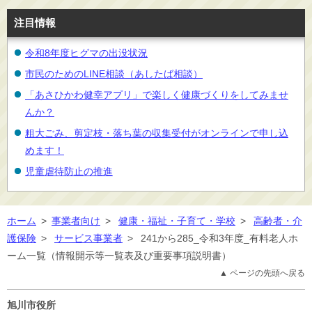
注目情報
令和8年度ヒグマの出没状況
市民のためのLINE相談（あしたば相談）
「あさひかわ健幸アプリ」で楽しく健康づくりをしてみませ
んか？
粗大ごみ、剪定枝・落ち葉の収集受付がオンラインで申し込
めます！
児童虐待防止の推進
ホーム
>
事業者向け
>
健康・福祉・子育て・学校
>
高齢者・介
護保険
>
サービス事業者
>
241から285_令和3年度_有料老人ホ
ーム一覧（情報開示等一覧表及び重要事項説明書）
▲ ページの先頭へ戻る
旭川市役所