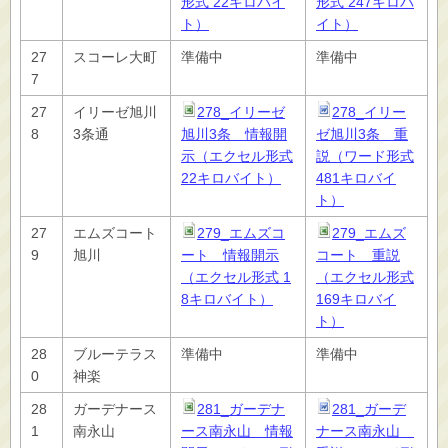
形式 22キロバイ
形式 247キロバ
ト）
イト）
27
スコーレ大町
準備中
準備中
7
27
イリーゼ旭川
278_イリーゼ
278_イリー
8
3条通
旭川3条 情報開
ゼ旭川3条 重
示（エクセル形式
説（ワード形式
22キロバイト）
481キロバイ
ト）
27
エムズコート
279_エムズコ
279_エムズ
9
旭川
ート 情報開示
コート 重説
（エクセル形式 1
（エクセル形式
8キロバイト）
169キロバイ
ト）
28
ブルーテラス
準備中
準備中
0
神楽
28
ガーデナース
281_ガーデナ
281_ガーデ
1
南永山
ース南永山 情報
ナース南永山