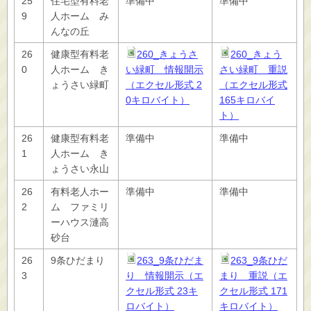
25
住宅型有料老
準備中
準備中
9
人ホーム み
んなの丘
26
健康型有料老
260_きょうさ
260_きょう
0
人ホーム き
い緑町 情報開示
さい緑町 重説
ょうさい緑町
（エクセル形式 2
（エクセル形式
0キロバイト）
165キロバイ
ト）
26
健康型有料老
準備中
準備中
1
人ホーム き
ょうさい永山
26
有料老人ホー
準備中
準備中
2
ム ファミリ
ーハウス漣高
砂台
26
9条ひだまり
263_9条ひだま
263_9条ひだ
3
り 情報開示（エ
まり 重説（エ
クセル形式 23キ
クセル形式 171
ロバイト）
キロバイト）