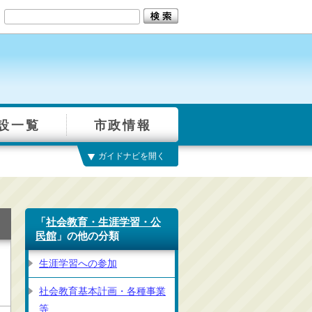
設一覧
市政情報
ガイドナビを開く
「
社会教育・生涯学習・公
民館
」の他の分類
生涯学習への参加
社会教育基本計画・各種事業
等