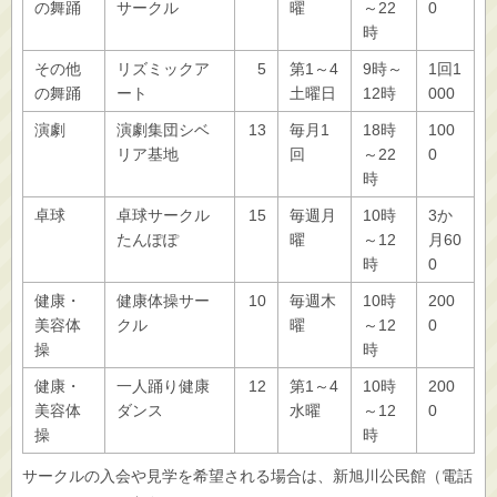
の舞踊
サークル
曜
～22
0
時
その他
リズミックア
5
第1～4
9時～
1回1
の舞踊
ート
土曜日
12時
000
演劇
演劇集団シベ
13
毎月1
18時
100
リア基地
回
～22
0
時
卓球
卓球サークル
15
毎週月
10時
3か
たんぽぽ
曜
～12
月60
時
0
健康・
健康体操サー
10
毎週木
10時
200
美容体
クル
曜
～12
0
操
時
健康・
一人踊り健康
12
第1～4
10時
200
美容体
ダンス
水曜
～12
0
操
時
サークルの入会や見学を希望される場合は、新旭川公民館（電話