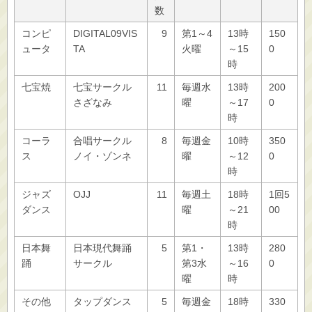
数
コンピ
DIGITAL09VIS
9
第1～4
13時
150
ュータ
TA
火曜
～15
0
時
七宝焼
七宝サークル
11
毎週水
13時
200
さざなみ
曜
～17
0
時
コーラ
合唱サークル
8
毎週金
10時
350
ス
ノイ・ゾンネ
曜
～12
0
時
ジャズ
OJJ
11
毎週土
18時
1回5
ダンス
曜
～21
00
時
日本舞
日本現代舞踊
5
第1・
13時
280
踊
サークル
第3水
～16
0
曜
時
その他
タップダンス
5
毎週金
18時
330