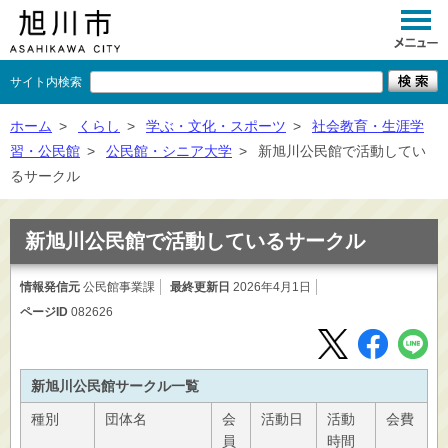
サイト内検索
くらし
ホーム
>
くらし
>
学ぶ・文化・スポーツ
>
社会教育・生涯学
習・公民館
>
公民館・シニア大学
>
新旭川公民館で活動してい
イベント
るサークル
観光
新旭川公民館で活動しているサークル
事業者向け
情報発信元
公民館事業課
最終更新日
施設一覧
2026年4月1日
ページID
082626
市政情報
×
閉じる
新旭川公民館サークル一覧
種別
団体名
会
活動日
活動
会費
員
時間