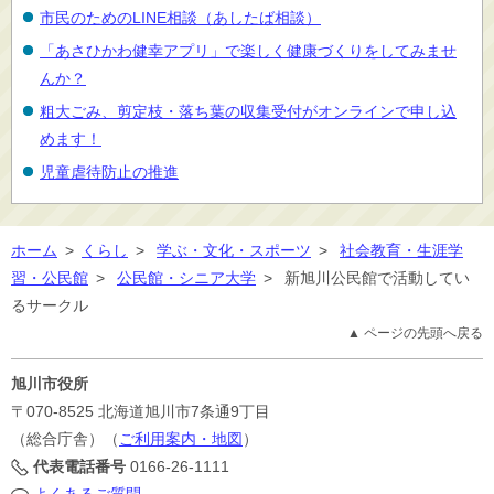
市民のためのLINE相談（あしたば相談）
「あさひかわ健幸アプリ」で楽しく健康づくりをしてみませ
んか？
粗大ごみ、剪定枝・落ち葉の収集受付がオンラインで申し込
めます！
児童虐待防止の推進
ホーム
>
くらし
>
学ぶ・文化・スポーツ
>
社会教育・生涯学
習・公民館
>
公民館・シニア大学
>
新旭川公民館で活動してい
るサークル
▲ ページの先頭へ戻る
旭川市役所
〒070-8525
北海道旭川市7条通9丁目
（総合庁舎）（
ご利用案内・地図
）
代表電話番号
0166-26-1111