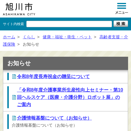
サイト内検索
くらし
ホーム
>
くらし
>
健康・福祉・衛生・ペット
>
高齢者支援・介
護保険
>
お知らせ
イベント
観光
お知らせ
事業者向け
令和8年度長寿祝金の贈呈について
施設一覧
「令和8年度介護事業所生産性向上セミナー・第10
市政情報
回ヘルスケア（医療・介護分野）ロボット展」の
ご案内
×
閉じる
介護情報基盤について（お知らせ）
介護情報基盤について（お知らせ）