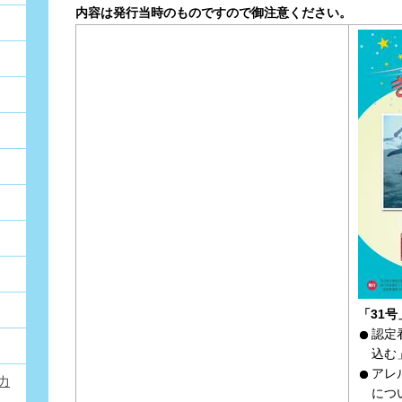
内容は発行当時のものですので御注意ください。
「31号
認定
込む
アレ
力
につ