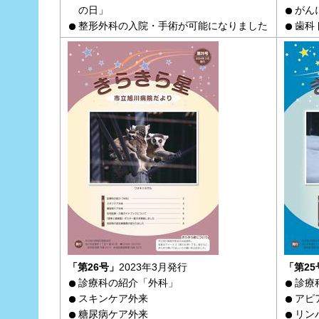
の日」
がん
整形外科の入院・手術が可能になりました
歯科
「第26号」
2023年3月発行
「第25
診療科の紹介「外科」
診療
スキンケア外来
アピ
糖尿病ケア外来
リン