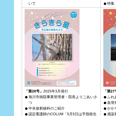
いて
特集
「第28号」
2025年3月発行
「第27
旭川市病院事業管理者・院長よりごあいさ
ふれ
つ
血管
中央放射線科のご紹介
かか
認定看護師のCOLUM「5月5日は手指衛生
感染