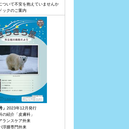
について不安を抱えていませんか
ドックのご案内
号」
2023年12月発行
科の紹介「皮膚科」
アランスケア外来
パ浮腫専門外来