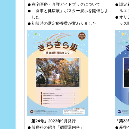
在宅医療・介護ガイドブックについて
認定
「食事と健康展」ポスター展示を開催しま
ルエ
した
オリ
初診時の選定療養費が変わりました
ッズ
「第24号」
2023年9月発行
「第23
診療科の紹介「循環器内科」
産後