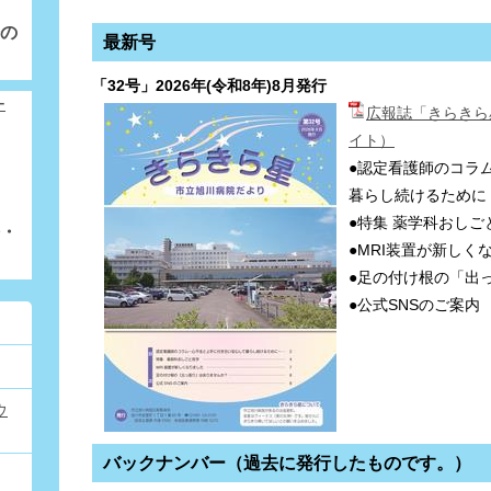
の
最新号
「32号」2026年(令和8年)8月発行
広報誌「きらきら星
イト）
●認定看護師のコラ
暮らし続けるために
●特集 薬学科おしご
・
●MRI装置が新しく
●足の付け根の「出
●公式SNSのご案内
ウ
バックナンバー（過去に発行したものです。）