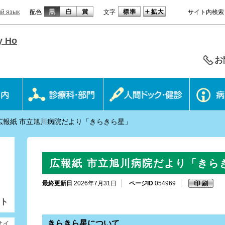
ий язык
配色
文字
サイト内検索
お
広報紙 市立旭川病院だより「きらきら星」
広報紙 市立旭川病院だより「きら
最終更新日
2026年7月31日
ページID
054969
ト
きらきら星について