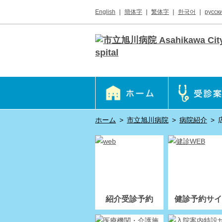
English
｜
簡体字
｜
繁体字
｜
한국어
｜
русск
ホーム
>
市立旭川病院
>
病院紹介
>
紹介受診予約
健診予約サイ