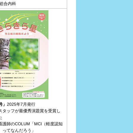
 総合内科
号」
2025年7月発行
スタッフが最優秀演題賞を受賞し
た
看護師のCOLUM「MCI（軽度認知
）ってなんだろう」