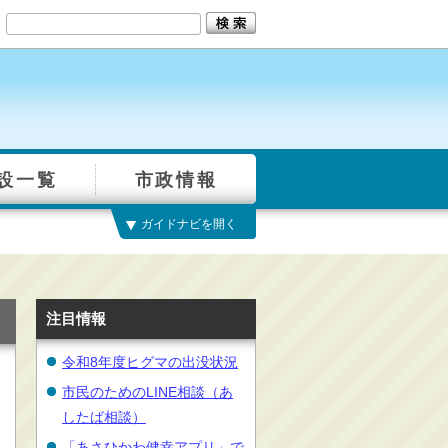
設一覧
市政情報
ガイドナビを開く
注目情報
令和8年度ヒグマの出没状況
市民のためのLINE相談（あ
したば相談）
「あさひかわ健幸アプリ」で