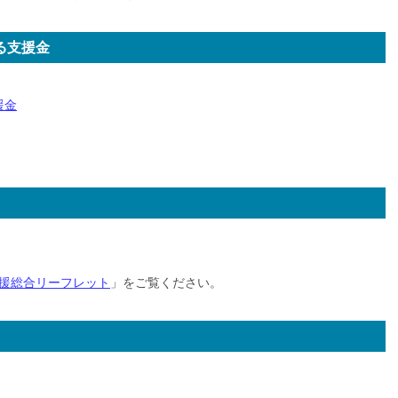
る支援金
援金
援総合リーフレット
」をご覧ください。