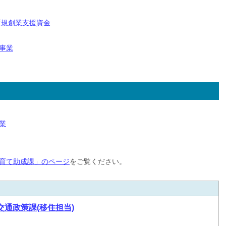
新規創業支援資金
事業
業
育て助成課」のページ
をご覧ください。
交通政策課(移住担当)