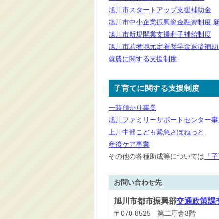
旭川市スタートアップ支援補助金
旭川市中小企業振興資金融資制度 
旭川市新規開業支援利子補給制度
旭川市若者地元定着奨学金返済補助
就農に関する支援制度
子育てに関する支援制度
一時預かり事業
旭川ファミリーサポートセンター事
上川中部こども緊急さぽねっと
産後ケア事業
その他の各種助成等については
「子
お問い合わせ先
旭川市
都市振興部
交通政策課
〒070-8525 第二庁舎3階