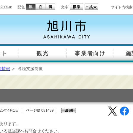
ий язык
配色
文字
サイト内検索
ント
観光
事業者向け
施
住情報
>
各種支援制度
25年4月1日
ページID
081439
あります。
いる担当課へお問合せください。