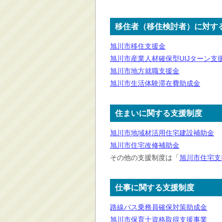
消防・救急
防災・安全
移住者（移住検討者）に対す
学ぶ・文化・スポーツ
旭川市移住支援金
産業・しごと・消費生
旭川市産業人材確保型UIJターン支
活
旭川市地方就職支援金
移住情報
旭川市生活体験滞在費助成金
住宅・土地・都市計画
市民活動・参加・地域
住まいに関する支援制度
まちづくり
旭川市地域材活用住宅建設補助金
水道・除雪・土木
旭川市住宅改修補助金
公共交通・空港
その他の支援制度は「
旭川市住宅支
市議会・選挙
その他
仕事に関する支援制度
路線バス乗務員確保対策助成金
旭川市保育士資格取得支援事業