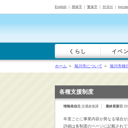
English
｜
簡体字
｜
繁体字
｜
한국어
｜
русск
くらし
イベ
一覧
総合窓口
ホーム
>
旭川市について
>
旭川市移
手続き・届出（戸籍・
住民票等）
税金・年金・保険
各種支援制度
健康・福祉・衛生・ペ
ット
情報発信元
交通政策課
最終更新日
20
子育て・学校教育
年度ごとに事業内容が異なる場合が
ごみ・リサイクル・環
境保全
詳細は各制度のページに記載されて