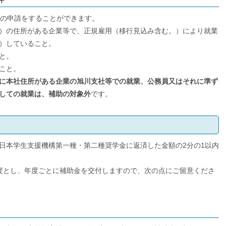
件
助の申請をすることができます。
）の住所がある企業等で、正規雇用（移行見込み含む。）により就業
）していること。
と。
こと。
に本社住所がある企業の旭川支社等での就業、公務員又はそれに準ず
しての就業は、補助の対象外
です。
日本学生支援機構第一種・第二種奨学金に返済した金額の2分の1以内
度とし、年度ごとに補助金を交付しますので、次の点にご留意くださ