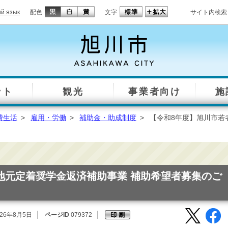
ий язык
配色
文字
サイト内検索
ント
観光
事業者向け
施
費生活
>
雇用・労働
>
補助金・助成制度
>
【令和8年度】旭川市若
地元定着奨学金返済補助事業 補助希望者募集のご
26年8月5日
ページID
079372