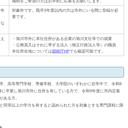
補助をご希望の方はお早めに応募をお願いします。
今年
対象外です。既卒3年度以内の方は市外にいる間に登録が必
要です。
にな
教え
・旭川市外に本社住所がある企業の旭川支社等での就業
・公務員又はそれに準ずる法人（独立行政法人等）の職員
本社所在地については
国税庁HP
でも確認可能です。
学、高等専門学校、専修学校、大学院のいずれかに在学中で、令和8
降に卒業し旭川市外に住所を有している方で、令和9年度に市内定着
がある方。
と同等以上の学力を有すると認められた方を対象とする専門課程に限