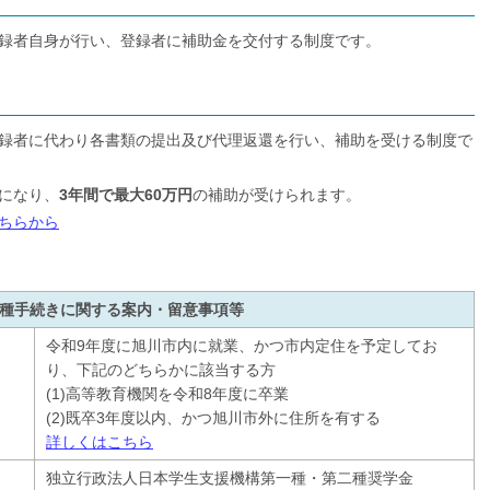
録者自身が行い、登録者に補助金を交付する制度です。
録者に代わり各書類の提出及び代理返還を行い、補助を受ける制度で
になり、
3年間で最大60万円
の補助が受けられます。
ちらから
種手続きに関する案内・留意事項等
令和9年度に旭川市内に就業、かつ市内定住を予定してお
り、下記のどちらかに該当する方
(1)高等教育機関を令和8年度に卒業
(2)既卒3年度以内、かつ旭川市外に住所を有する
詳しくはこちら
独立行政法人日本学生支援機構第一種・第二種奨学金