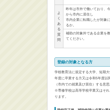
昨年は市外で働いており、
よ
から市内に居住し
く
市内企業に転職したが対象
あ
るか。
る
補助の対象外である企業を
質
てください。
問
登録の対象となる方
学校教育法に規定する大学、短期大
年度に卒業する方又は令和5年度以
（市内での就業及び居住）する意思
※専修学校は高等学校卒業又はそれ
ります。