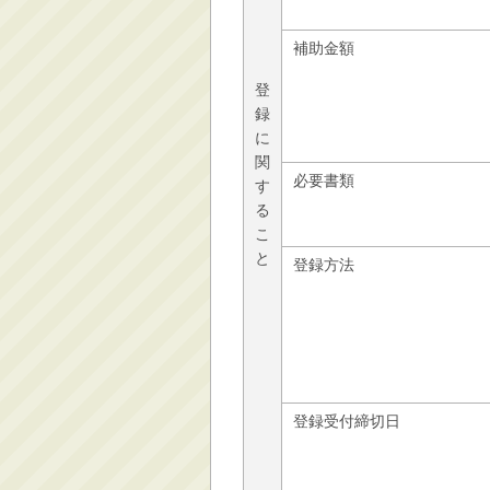
補助金額
登
録
に
関
必要書類
す
る
こ
と
登録方法
登録受付締切日