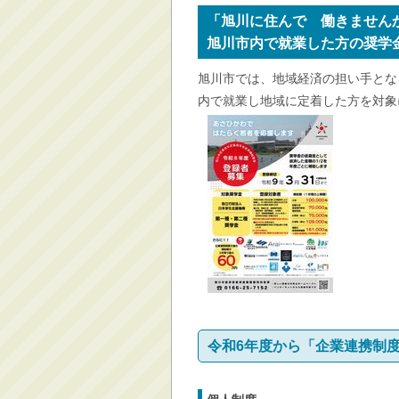
消防・救急
「旭川に住んで 働きません
旭川市内で就業した方の奨学
防災・安全
学ぶ・文化・スポーツ
旭川市では、地域経済の担い手とな
内で就業し地域に定着した方を対象
産業・しごと・消費生
活
移住情報
住宅・土地・都市計画
市民活動・参加・地域
まちづくり
水道・除雪・土木
公共交通・空港
市議会・選挙
その他
令和6年度から
「企業連携制