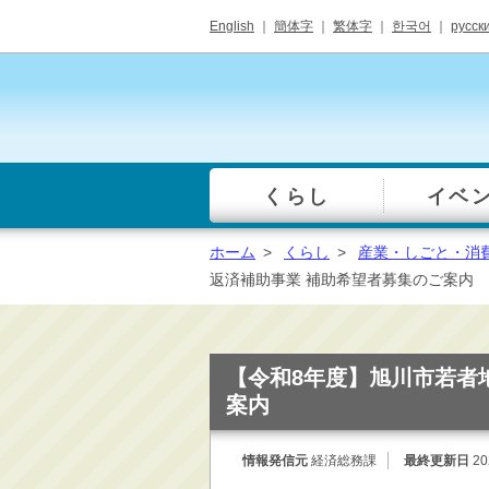
English
｜
簡体字
｜
繁体字
｜
한국어
｜
русск
くらし
イベ
一覧
総合窓口
ホーム
>
くらし
>
産業・しごと・消
手続き・届出（戸籍・
返済補助事業 補助希望者募集のご案内
住民票等）
税金・年金・保険
健康・福祉・衛生・ペ
【令和8年度】旭川市若者
ット
案内
子育て・学校教育
ごみ・リサイクル・環
情報発信元
経済総務課
最終更新日
20
境保全