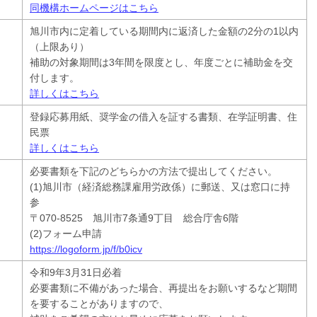
同機構ホームページはこちら
旭川市内に定着している期間内に返済した金額の2分の1以内
（上限あり）
補助の対象期間は3年間を限度とし、年度ごとに補助金を交
付します。
詳しくはこちら
登録応募用紙、奨学金の借入を証する書類、在学証明書、住
民票
詳しくはこちら
必要書類を下記のどちらかの方法で提出してください。
(1)旭川市（経済総務課雇用労政係）に郵送、又は窓口に持
参
〒070-8525 旭川市7条通9丁目 総合庁舎6階
(2)フォーム申請
https://logoform.jp/f/b0icv
令和9年3月31日必着
必要書類に不備があった場合、再提出をお願いするなど期間
を要することがありますので、