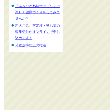
「あさひかわ健幸アプリ」で
楽しく健康づくりをしてみま
せんか？
粗大ごみ、剪定枝・落ち葉の
収集受付がオンラインで申し
込めます！
児童虐待防止の推進