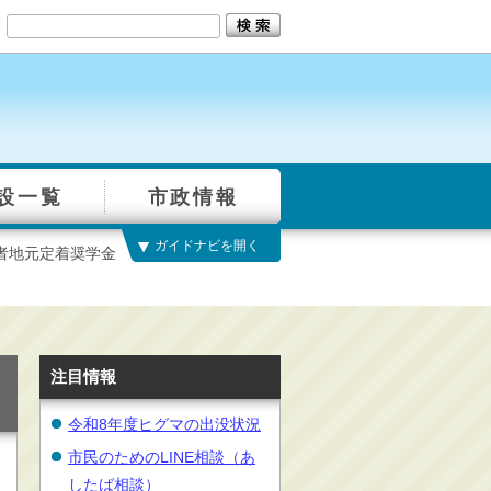
設一覧
市政情報
ガイドナビを開く
者地元定着奨学金
注目情報
令和8年度ヒグマの出没状況
市民のためのLINE相談（あ
したば相談）