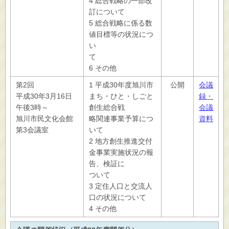
4 総合戦略の一部改
訂について
5 総合戦略に係る数
値目標等の状況につ
い
て
6 その他
第2回
1 平成30年度旭川市
公開
会議
平成30年3月16日
まち・ひと・しごと
録・
午後3時～
創生総合戦
会議
旭川市民文化会館
略関連事業予算につ
資料
第3会議室
いて
2 地方創生推進交付
金事業実施状況の報
告、検証に
ついて
3 定住人口と交流人
口の状況について
4 その他