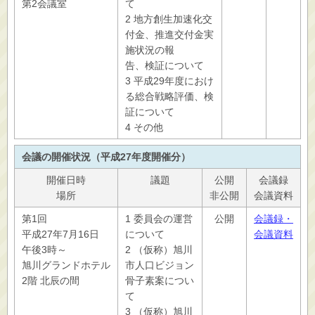
第2会議室
て
2 地方創生加速化交
付金、推進交付金実
施状況の報
告、検証について
3 平成29年度におけ
る総合戦略評価、検
証について
4 その他
会議の開催状況（平成27年度開催分）
開催日時
議題
公開
会議録
場所
非公開
会議資料
第1回
1 委員会の運営
公開
会議録・
平成27年7月16日
について
会議資料
午後3時～
2 （仮称）旭川
旭川グランドホテル
市人口ビジョン
2階 北辰の間
骨子素案につい
て
3 （仮称）旭川