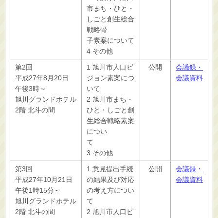
市まち・ひと・
しごと創生総合
戦略骨
子素案について
4 その他
第2回
1 旭川市人口ビ
公開
会議録・
平成27年8月20日
ジョン素案につ
会議資料
午後3時～
いて
旭川グランドホテル
2 旭川市まち・
2階 北斗の間
ひと・しごと創
生総合戦略素案
につい
て
3 その他
第3回
1 意見提出手続
公開
会議録・
平成27年10月21日
の結果及び対応
会議資料
午後1時15分～
の考え方につい
旭川グランドホテル
て
2階 北斗の間
2 旭川市人口ビ