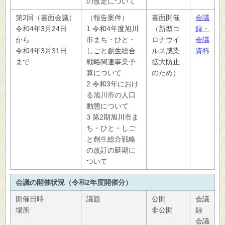
の改定について
第2回（書面会議）
（報告案件）
書面開催
会議
令和4年3月24日
1 令和4年度旭川
（新型コ
録・
から
市まち・ひと・
ロナウイ
会議
令和4年3月31日
しごと創生総合
ルス感染
資料
まで
戦略関連事業予
拡大防止
算について
のため）
2 令和3年におけ
る旭川市の人口
動態について
3 第2期旭川市ま
ち・ひと・しご
と創生総合戦略
の改訂の延期に
ついて
会議の開催状況（令和2年度開催分）
開催日時
議題
公開
会議
場所
非公開
録
会議