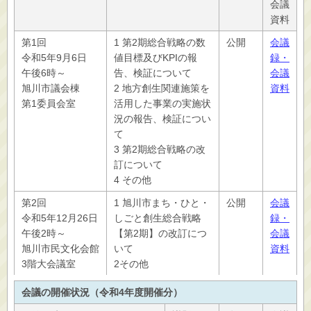
会議
資料
第1回
1 第2期総合戦略の数
公開
会議
令和5年9月6日
値目標及びKPIの報
録・
午後6時～
告、検証について
会議
旭川市議会棟
2 地方創生関連施策を
資料
第1委員会室
活用した事業の実施状
況の報告、検証につい
て
3 第2期総合戦略の改
訂について
4 その他
第2回
1 旭川市まち・ひと・
公開
会議
令和5年12月26日
しごと創生総合戦略
録・
午後2時～
【第2期】の改訂につ
会議
旭川市民文化会館
いて
資料
3階大会議室
2その他
会議の開催状況（令和4年度開催分）