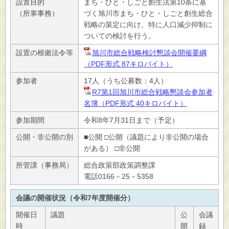
設置目的
まち・ひと・しごと創生法第10条に基
（所掌事務）
づく旭川市まち・ひと・しごと創生総合
戦略の策定に向け、特に人口減少抑制に
ついての検討を行う。
設置の根拠法令等
旭川市総合戦略検討懇談会開催要綱
（PDF形式 87キロバイト）
参加者
17人（うち公募数：4人）
R7第1回旭川市総合戦略懇談会参加者
名簿（PDF形式 40キロバイト）
参加期間
令和8年7月31日まで（予定）
公開・非公開の別
■公開 □公開（議題により非公開の場合
がある） □非公開
所管課（事務局）
総合政策部政策調整課
電話0166－25－5358
会議の開催状況（令和7年度開催分）
開催日
議題
公
会議
時
開
録