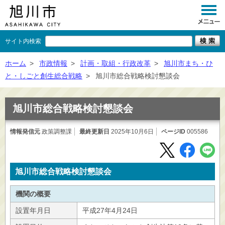
サイト内検索
くらし
ホーム
>
市政情報
>
計画・取組・行政改革
>
旭川市まち・ひ
と・しごと創生総合戦略
>
旭川市総合戦略検討懇談会
イベント
観光
旭川市総合戦略検討懇談会
事業者向け
情報発信元
政策調整課
最終更新日
2025年10月6日
ページID
005586
施設一覧
市政情報
旭川市総合戦略検討懇談会
×
閉じる
機関の概要
設置年月日
平成27年4月24日