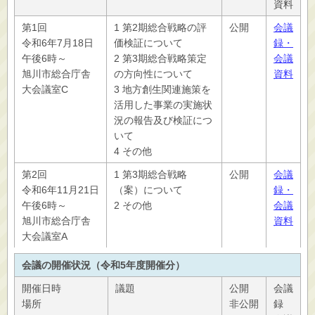
資料
第1回
1 第2期総合戦略の評
公開
会議
令和6年7月18日
価検証について
録・
午後6時～
2 第3期総合戦略策定
会議
旭川市総合庁舎
の方向性について
資料
大会議室C
3 地方創生関連施策を
活用した事業の実施状
況の報告及び検証につ
いて
4 その他
第2回
1 第3期総合戦略
公開
会議
令和6年11月21日
（案）について
録・
午後6時～
2 その他
会議
旭川市総合庁舎
資料
大会議室A
会議の開催状況（令和5年度開催分）
開催日時
議題
公開
会議
場所
非公開
録