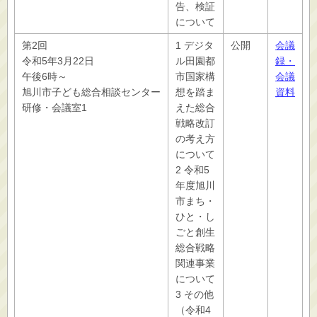
告、検証
について
第2回
1 デジタ
公開
会議
令和5年3月22日
ル田園都
録・
午後6時～
市国家構
会議
旭川市子ども総合相談センター
想を踏ま
資料
研修・会議室1
えた総合
戦略改訂
の考え方
について
2 令和5
年度旭川
市まち・
ひと・し
ごと創生
総合戦略
関連事業
について
3 その他
（令和4