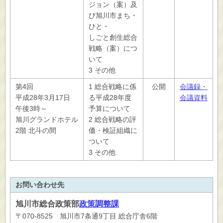
ジョン（案）及
び旭川市まち・
ひと・
しごと創生総合
戦略（案）につ
いて
3 その他
第4回
1 総合戦略に係
公開
会議録・
平成28年3月17日
る平成28年度
会議資料
午後3時～
予算について
旭川グランドホテル
2 総合戦略の評
2階 北斗の間
価・検証組織に
ついて
3 その他
お問い合わせ先
旭川市
総合政策部
政策調整課
〒070-8525 旭川市7条通9丁目 総合庁舎6階