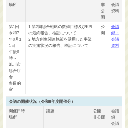
場所
非
会議
公
資料
開
第1回
1 第2期総合戦略の数値目標及びKPI
公
会議
令和7
の最終報告、検証について
開
録・
年9月1
2 地方創生関連施策を活用した事業
会議
1日
の実施状況の報告、検証について
資料
午後6
時～
旭川市
総合庁
舎
多目的
室
会議の開催状況（令和6年度開催分）
開催日時
議題
公開
会議
場所
非公開
録
会議