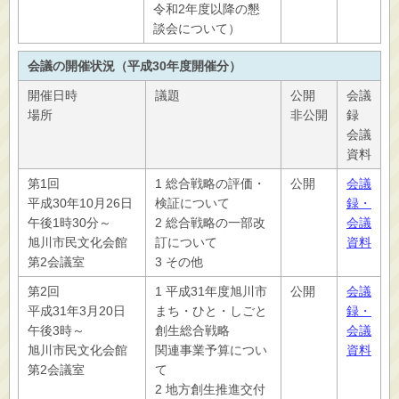
令和2年度以降の懇
談会について）
会議の開催状況（平成30年度開催分）
開催日時
議題
公開
会議
場所
非公開
録
会議
資料
第1回
1 総合戦略の評価・
公開
会議
平成30年10月26日
検証について
録・
午後1時30分～
2 総合戦略の一部改
会議
旭川市民文化会館
訂について
資料
第2会議室
3 その他
第2回
1 平成31年度旭川市
公開
会議
平成31年3月20日
まち・ひと・しごと
録・
午後3時～
創生総合戦略
会議
旭川市民文化会館
関連事業予算につい
資料
第2会議室
て
2 地方創生推進交付