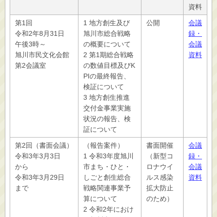
資料
第1回
1 地方創生及び
公開
会議
令和2年8月31日
旭川市総合戦略
録・
午後3時～
の概要について
会議
旭川市民文化会館
2 第1期総合戦略
資料
第2会議室
の数値目標及びK
PIの最終報告、
検証について
3 地方創生推進
交付金事業実施
状況の報告、検
証について
第2回（書面会議）
（報告案件）
書面開催
会議
令和3年3月3日
1 令和3年度旭川
（新型コ
録・
から
市まち・ひと・
ロナウイ
会議
令和3年3月29日
しごと創生総合
ルス感染
資料
まで
戦略関連事業予
拡大防止
算について
のため）
2 令和2年におけ