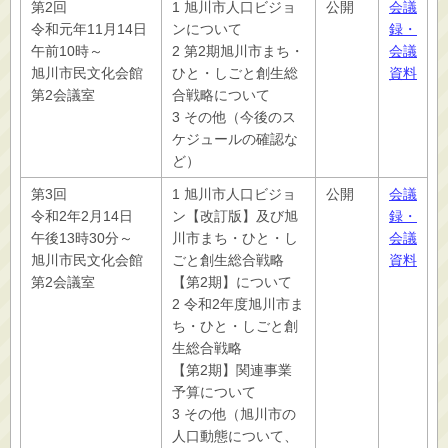
第2回
1 旭川市人口ビジョ
公開
会議
令和元年11月14日
ンについて
録・
午前10時～
2 第2期旭川市まち・
会議
旭川市民文化会館
ひと・しごと創生総
資料
第2会議室
合戦略について
3 その他（今後のス
ケジュールの確認な
ど）
第3回
1 旭川市人口ビジョ
公開
会議
令和2年2月14日
ン【改訂版】及び旭
録・
午後13時30分～
川市まち・ひと・し
会議
旭川市民文化会館
ごと創生総合戦略
資料
第2会議室
【第2期】について
2 令和2年度旭川市ま
ち・ひと・しごと創
生総合戦略
【第2期】関連事業
予算について
3 その他（旭川市の
人口動態について、