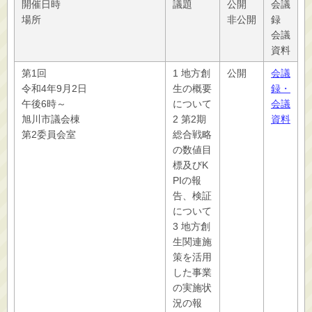
開催日時
議題
公開
会議
場所
非公開
録
会議
資料
第1回
1 地方創
公開
会議
令和4年9月2日
生の概要
録・
午後6時～
について
会議
旭川市議会棟
2 第2期
資料
第2委員会室
総合戦略
の数値目
標及びK
PIの報
告、検証
について
3 地方創
生関連施
策を活用
した事業
の実施状
況の報