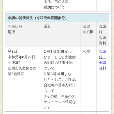
る旭川市の人口
動態について
会議の開催状況（令和元年度開催分）
開催日時
議題
公開
会議
場所
非公開
録
会議
資料
第1回
1 第1期 旭川まち・
公開
会議
令和元年8月27日
ひと・しごと創生総
録・
午後3時～
合戦略の評価検証に
会議
旭川市民文化会館
ついて
資料
第3会議室
2 第2期 旭川まち・
ひと・しごと創生総
合戦略の基本方針に
ついて
3 その他（今後のス
ケジュールの確認な
ど）