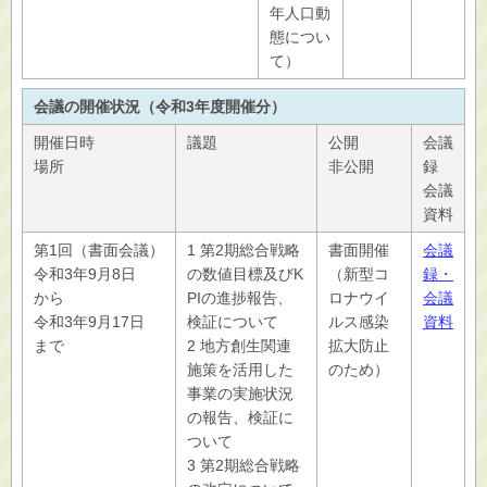
年人口動
態につい
て）
会議の開催状況（令和3年度開催分）
開催日時
議題
公開
会議
場所
非公開
録
会議
資料
第1回（書面会議）
1 第2期総合戦略
書面開催
会議
令和3年9月8日
の数値目標及びK
（新型コ
録・
から
PIの進捗報告、
ロナウイ
会議
令和3年9月17日
検証について
ルス感染
資料
まで
2 地方創生関連
拡大防止
施策を活用した
のため）
事業の実施状況
の報告、検証に
ついて
3 第2期総合戦略