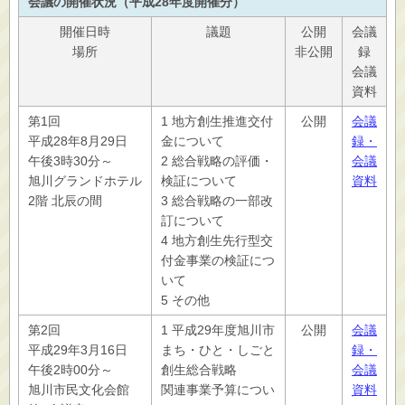
会議の開催状況（平成28年度開催分）
開催日時
議題
公開
会議
場所
非公開
録
会議
資料
第1回
1 地方創生推進交付
公開
会議
平成28年8月29日
金について
録・
午後3時30分～
2 総合戦略の評価・
会議
旭川グランドホテル
検証について
資料
2階 北辰の間
3 総合戦略の一部改
訂について
4 地方創生先行型交
付金事業の検証につ
いて
5 その他
第2回
1 平成29年度旭川市
公開
会議
平成29年3月16日
まち・ひと・しごと
録・
午後2時00分～
創生総合戦略
会議
旭川市民文化会館
関連事業予算につい
資料