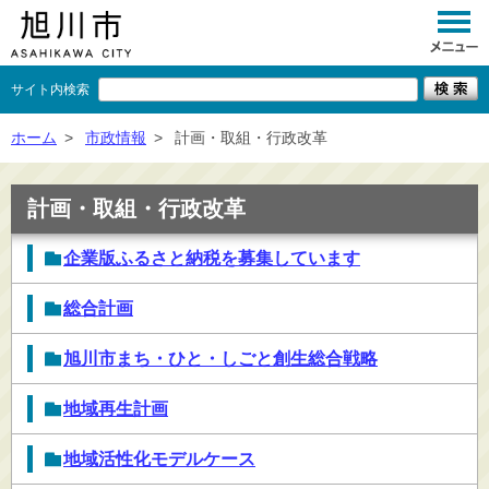
サイト内検索
くらし
ホーム
>
市政情報
>
計画・取組・行政改革
イベント
計画・取組・行政改革
観光
企業版ふるさと納税を募集しています
事業者向け
総合計画
施設一覧
旭川市まち・ひと・しごと創生総合戦略
市政情報
×
閉じる
地域再生計画
地域活性化モデルケース