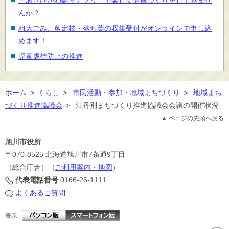
「あさひかわ健幸アプリ」で楽しく健康づくりをしてみませ
んか？
粗大ごみ、剪定枝・落ち葉の収集受付がオンラインで申し込
めます！
児童虐待防止の推進
ホーム
>
くらし
>
市民活動・参加・地域まちづくり
>
地域まち
づくり推進協議会
>
江丹別まちづくり推進協議会会議の開催状況
▲ ページの先頭へ戻る
旭川市役所
〒070-8525
北海道旭川市7条通9丁目
（総合庁舎）（
ご利用案内・地図
）
代表電話番号
0166-26-1111
よくあるご質問
表示