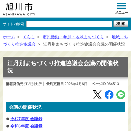
サイト内検索
くらし
ホーム
>
くらし
>
市民活動・参加・地域まちづくり
>
地域まち
づくり推進協議会
>
江丹別まちづくり推進協議会会議の開催状況
イベント
観光
江丹別まちづくり推進協議会会議の開催状
況
事業者向け
情報発信元
江丹別支所
最終更新日
施設一覧
2026年4月6日
ページID
064513
市政情報
×
会議の開催状況
閉じる
令和7年度 会議録
令和6年度 会議録