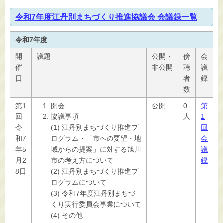
令和7年度江丹別まちづくり推進協議会 会議録一覧
令和7年度
開
議題
公開・
傍
会
催
非公開
聴
議
日
者
録
数
第1
開会
公開
0
第
回
協議事項
人
1
令
(1) 江丹別まちづくり推進プ
回
和7
ログラム・「市への要望・地
会
年5
域からの提案」に対する旭川
議
月2
市の考え方について
録
8日
(2) 江丹別まちづくり推進プ
ログラムについて
(3) 令和7年度江丹別まちづ
くり実行委員会事業について
(4) その他