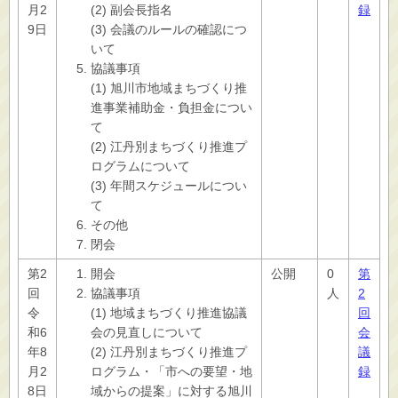
月2
(2) 副会長指名
録
9日
(3) 会議のルールの確認につ
いて
協議事項
(1) 旭川市地域まちづくり推
進事業補助金・負担金につい
て
(2) 江丹別まちづくり推進プ
ログラムについて
(3) 年間スケジュールについ
て
その他
閉会
第2
開会
公開
0
第
回
協議事項
人
2
令
(1) 地域まちづくり推進協議
回
和6
会の見直しについて
会
年8
(2) 江丹別まちづくり推進プ
議
月2
ログラム・「市への要望・地
録
8日
域からの提案」に対する旭川