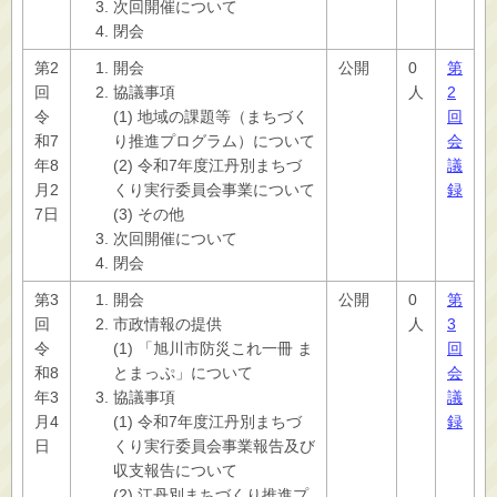
次回開催について
閉会
第2
開会
公開
0
第
回
協議事項
人
2
令
(1) 地域の課題等（まちづく
回
和7
り推進プログラム）について
会
年8
(2) 令和7年度江丹別まちづ
議
月2
くり実行委員会事業について
録
7日
(3) その他
次回開催について
閉会
第3
開会
公開
0
第
回
市政情報の提供
人
3
令
(1) 「旭川市防災これ一冊 ま
回
和8
とまっぷ」について
会
年3
協議事項
議
月4
(1) 令和7年度江丹別まちづ
録
日
くり実行委員会事業報告及び
収支報告について
(2) 江丹別まちづくり推進プ