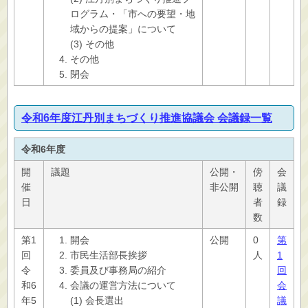
ログラム・「市への要望・地
域からの提案」について
(3) その他
その他
閉会
令和6年度江丹別まちづくり推進協議会 会議録一覧
令和6年度
開
議題
公開・
傍
会
催
非公開
聴
議
日
者
録
数
第1
開会
公開
0
第
回
市民生活部長挨拶
人
1
令
委員及び事務局の紹介
回
和6
会議の運営方法について
会
年5
(1) 会長選出
議