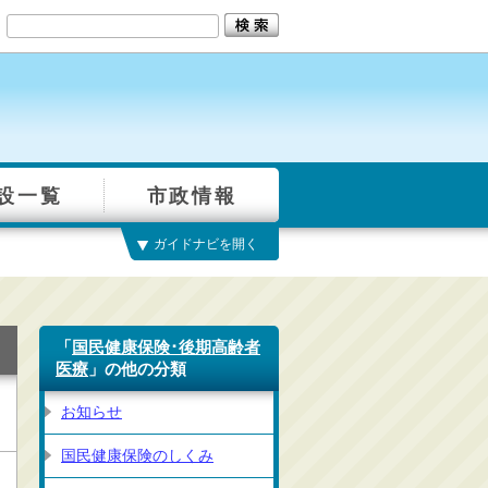
設一覧
市政情報
ガイドナビを開く
「
国民健康保険･後期高齢者
医療
」の他の分類
お知らせ
国民健康保険のしくみ