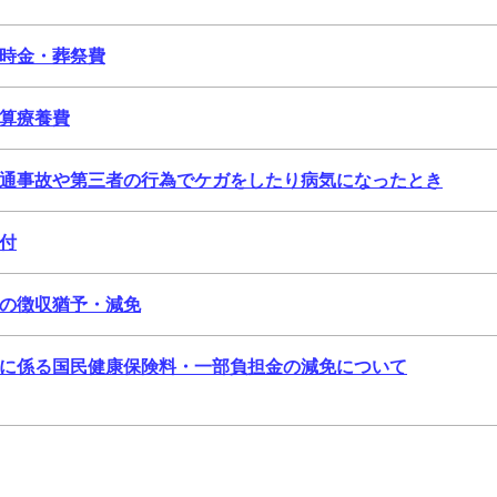
時金・葬祭費
算療養費
通事故や第三者の行為でケガをしたり病気になったとき
付
の徴収猶予・減免
に係る国民健康保険料・一部負担金の減免について