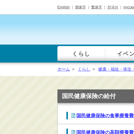
English
｜
簡体字
｜
繁体字
｜
한국어
｜
русск
くらし
イベ
一覧
総合窓口
ホーム
>
くらし
>
健康・福祉・衛生
手続き・届出（戸籍・
住民票等）
税金・年金・保険
国民健康保険の給付
健康・福祉・衛生・ペ
ット
国民健康保険の食事療養費
子育て・学校教育
ごみ・リサイクル・環
境保全
国民健康保険の高額療養費