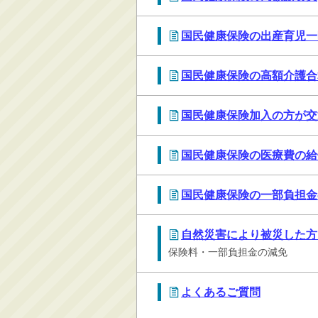
消防・救急
国民健康保険の出産育児一
防災・安全
学ぶ・文化・スポーツ
国民健康保険の高額介護合
産業・しごと・消費生
活
国民健康保険加入の方が交
移住情報
住宅・土地・都市計画
国民健康保険の医療費の給
市民活動・参加・地域
まちづくり
国民健康保険の一部負担金
水道・除雪・土木
公共交通・空港
自然災害により被災した方
市議会・選挙
保険料・一部負担金の減免
その他
よくあるご質問