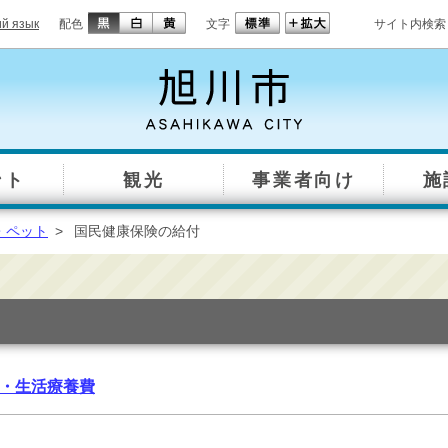
ий язык
配色
文字
サイト内検索
ント
観光
事業者向け
施
・ペット
>
国民健康保険の給付
・生活療養費