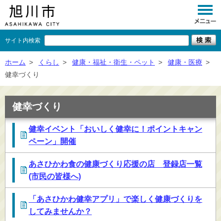
サイト内検索
くらし
ホーム
>
くらし
>
健康・福祉・衛生・ペット
>
健康・医療
>
健幸づくり
イベント
観光
健幸づくり
事業者向け
健幸イベント「おいしく健幸に！ポイントキャン
ペーン」開催
施設一覧
市政情報
あさひかわ食の健康づくり応援の店 登録店一覧
(市民の皆様へ)
×
閉じる
「あさひかわ健幸アプリ」で楽しく健康づくりを
してみませんか？