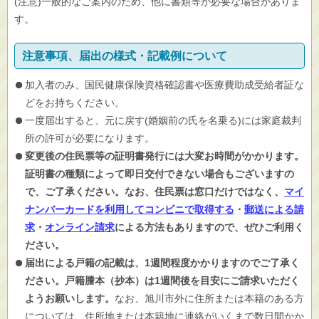
(注意)一般的なご案内のため、他に書類等が必要な場合がありま
す。
注意事項、届出の様式・記載例について
加入者のみ、国民健康保険資格確認書や医療費助成受給者証な
どをお持ちください。
一度届出すると、元に戻す(婚姻前の氏を名乗る)には家庭裁判
所の許可が必要になります。
変更後の住民票等の証明書発行には大変お時間がかかります。
証明書の種類によって即日交付できない場合もございますの
で、ご了承ください。なお、住民票は窓口だけではなく、
マイ
ナンバーカードを利用してコンビニで取得する
・
郵送による請
求
・
オンライン請求
による方法もありますので、ぜひご利用く
ださい。
届出による戸籍の記載は、1週間程度かかりますのでご了承く
ださい。戸籍謄本（抄本）は1週間後を目安にご請求いただく
ようお願いします。
なお、旭川市外に住所または本籍のある方
については、住所地または本籍地に連絡がいくまで数日間かか