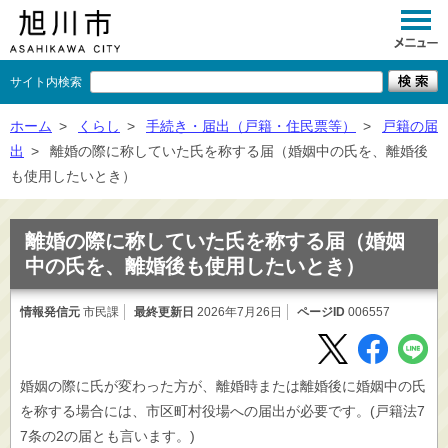
サイト内検索
くらし
ホーム
>
くらし
>
手続き・届出（戸籍・住民票等）
>
戸籍の届
出
>
離婚の際に称していた氏を称する届（婚姻中の氏を、離婚後
イベント
も使用したいとき）
観光
離婚の際に称していた氏を称する届（婚姻
事業者向け
中の氏を、離婚後も使用したいとき）
施設一覧
情報発信元
市民課
最終更新日
2026年7月26日
ページID
006557
市政情報
×
閉じる
婚姻の際に氏が変わった方が、離婚時または離婚後に婚姻中の氏
を称する場合には、市区町村役場への届出が必要です。(戸籍法7
7条の2の届とも言います。)