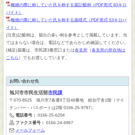
離婚の際に称していた氏を称する届記載例（PDF形式 83キロ
バイト）
離婚の際に称していた氏を称する届様式（PDF形式 53キロバ
イト）
(注意)記載例は、届出の多い例を参考として掲載しています。当
てはまらない場合は、電話などであらかじめ確認してください。
(補足)届書は、市民課3番窓口または
各支所
（
各支所の所在地は
こちら
）でもお渡ししています。
お問い合わせ先
旭川市
市民生活部
市民課
〒070-8525 旭川市7条通9丁目48番地 総合庁舎1階（マイ
ナンバー・パスポートは2階 0166-25-9787）
電話番号：
0166-25-6204
ファクス番号：
0166-24-6967
メールフォーム