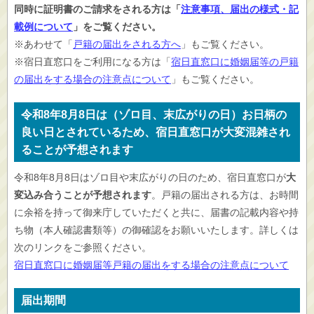
同時に証明書のご請求をされる方は「
注意事項、届出の様式・記
載例について
」をご覧ください。
※あわせて「
戸籍の届出をされる方へ
」もご覧ください。
※宿日直窓口をご利用になる方は「
宿日直窓口に婚姻届等の戸籍
の届出をする場合の注意点について
」もご覧ください。
令和8年8月8日は（ゾロ目、末広がりの日）お日柄の
良い日とされているため、宿日直窓口が大変混雑され
ることが予想されます
令和8年8月8日はゾロ目や末広がりの日のため、宿日直窓口が
大
変込み合うことが予想されます
。戸籍の届出される方は、お時間
に余裕を持って御来庁していただくと共に、届書の記載内容や持
ち物（本人確認書類等）の御確認をお願いいたします。詳しくは
次のリンクをご参照ください。
宿日直窓口に婚姻届等戸籍の届出をする場合の注意点について
届出期間