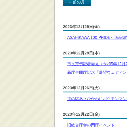
« 前の月
消防・救急
防災・安全
学ぶ・文化・スポーツ
2023年12月29日(金)
産業・しごと・消費生
ASAHIKAWA 100 PRIDE～逸品編V
活
移住情報
2023年12月28日(木)
住宅・土地・都市計画
市長定例記者会見（令和5年12月
市民活動・参加・地域
まちづくり
新庁舎開庁記念「展望ウェディン
水道・除雪・土木
公共交通・空港
2023年12月26日(火)
市議会・選挙
道の駅あさひかわにポケモンマン
その他
2023年12月22日(金)
旧総合庁舎の閉庁イベント