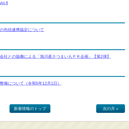
ol.8
の包括連携協定について
会社との協働による「旭川産さつまいもＰＲ企画」【第2弾】
整備について（令和5年12月1日）
新着情報のトップ
次の月 »