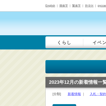
English
｜
簡体字
｜
繁体字
｜
한국어
｜
русск
くらし
イベ
一覧
総合窓口
手続き・届出（戸籍・
住民票等）
税金・年金・保険
健康・福祉・衛生・ペ
2023年12月の新着情報一
ット
子育て・学校教育
[分類]
新着情報
｜
入札・契
ごみ・リサイクル・環
境保全