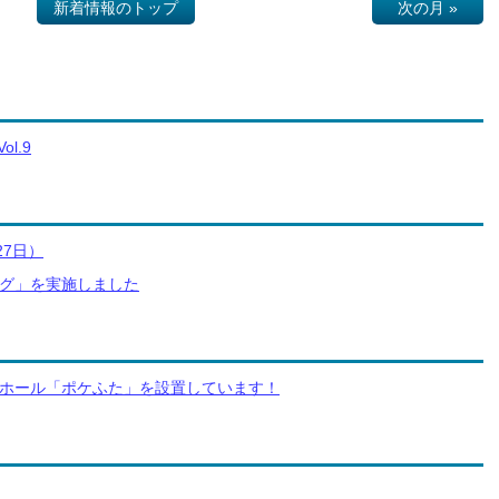
新着情報のトップ
次の月 »
ol.9
27日）
グ」を実施しました
ホール「ポケふた」を設置しています！