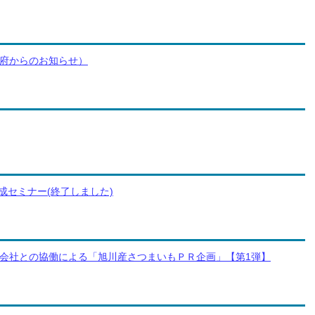
府からのお知らせ）
成セミナー(終了しました)
会社との協働による「旭川産さつまいもＰＲ企画」【第1弾】