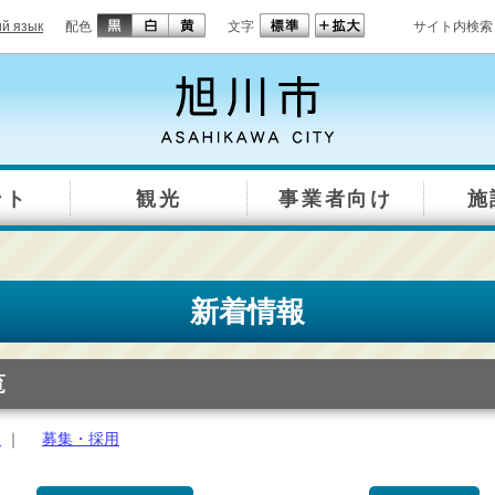
ий язык
配色
文字
サイト内検索
ント
観光
事業者向け
施
新着情報
覧
約
｜
募集・採用