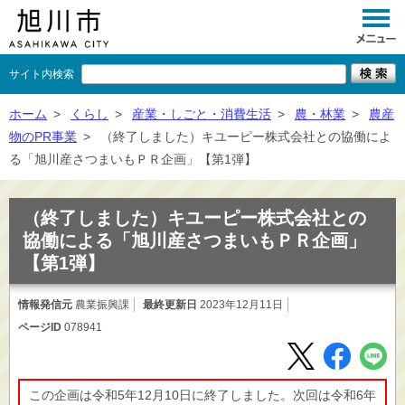
サイト内検索
くらし
ホーム
>
くらし
>
産業・しごと・消費生活
>
農・林業
>
農産
物のPR事業
>
（終了しました）キユーピー株式会社との協働によ
イベント
る「旭川産さつまいもＰＲ企画」【第1弾】
観光
（終了しました）キユーピー株式会社との
事業者向け
協働による「旭川産さつまいもＰＲ企画」
【第1弾】
施設一覧
市政情報
情報発信元
農業振興課
最終更新日
2023年12月11日
ページID
078941
×
閉じる
この企画は令和5年12月10日に終了しました。次回は令和6年