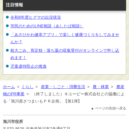
注目情報
令和8年度ヒグマの出没状況
市民のためのLINE相談（あしたば相談）
「あさひかわ健幸アプリ」で楽しく健康づくりをしてみませ
んか？
粗大ごみ、剪定枝・落ち葉の収集受付がオンラインで申し込
めます！
児童虐待防止の推進
ホーム
>
くらし
>
産業・しごと・消費生活
>
農・林業
>
農産
物のPR事業
>
（終了しました）キユーピー株式会社との協働によ
る「旭川産さつまいもＰＲ企画」【第1弾】
▲ ページの先頭へ戻る
旭川市役所
〒070-8525
北海道旭川市7条通9丁目