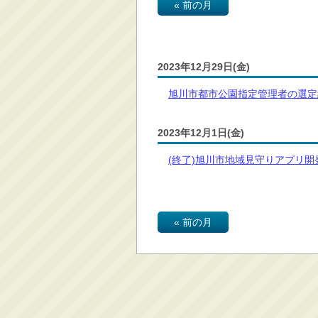
« 前の月
消防・救急
防災・安全
学ぶ・文化・スポーツ
2023年12月29日(金)
産業・しごと・消費生
旭川市都市公園指定管理者の選定結
活
移住情報
2023年12月1日(金)
住宅・土地・都市計画
(終了)旭川市地域見守りアプリ
市民活動・参加・地域
まちづくり
水道・除雪・土木
公共交通・空港
« 前の月
市議会・選挙
その他