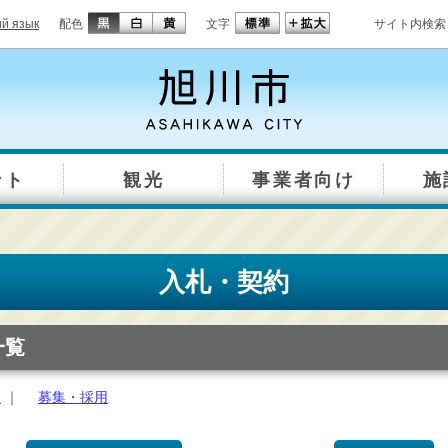
ий язык
配色
文字
サイト内検索
ント
観光
事業者向け
施
入札・契約
一覧
約
｜
募集・採用