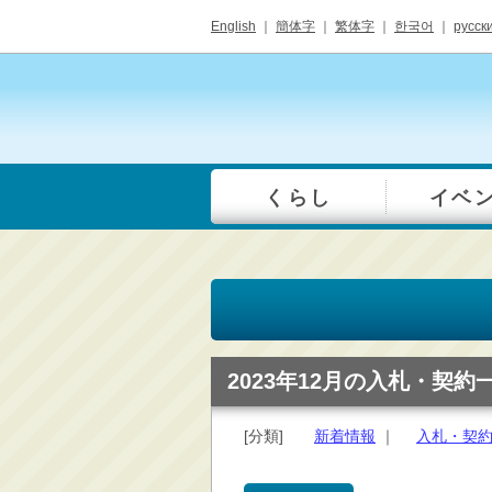
English
｜
簡体字
｜
繁体字
｜
한국어
｜
русск
くらし
イベ
一覧
総合窓口
手続き・届出（戸籍・
住民票等）
税金・年金・保険
健康・福祉・衛生・ペ
2023年12月の入札・契約
ット
子育て・学校教育
[分類]
新着情報
｜
入札・契
ごみ・リサイクル・環
境保全