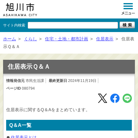
サイト内検索
くらし
ホーム
>
くらし
>
住宅・土地・都市計画
>
住居表示
>
住居表
示Ｑ＆Ａ
イベント
観光
住居表示Ｑ＆Ａ
事業者向け
情報発信元
市民生活課
最終更新日
2024年11月19日
ページID
080794
施設一覧
市政情報
住居表示に関するQ＆Aをまとめています。
×
閉じる
Q＆A一覧
住居表示とは