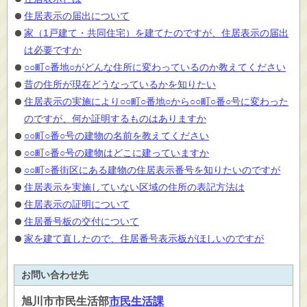
住居表示の届出について
家（1戸建て・共同住宅）を建てたのですが、住居表示の届出
は必要ですか
○○町○番地○がどんな住所に変わっているのか教えてください
昔の住所が現在どうなっているかを知りたい
住居表示の実施により○○町○番地○から○○町○番○号に変わった
のですが、何か証明するものはありますか
○○町○番○号の建物の名前を教えてください
○○町○番○号の建物はどこに建っていますか
○○町○番街区にある建物の住居表示番号を知りたいのですが
住居表示を実施していない区域の住所の表記方法は
住居表示の証明について
住居番号板の交付について
家を建て直したので、住居番号表示板がほしいのですが
お問い合わせ先
旭川市
市民生活部
市民生活課