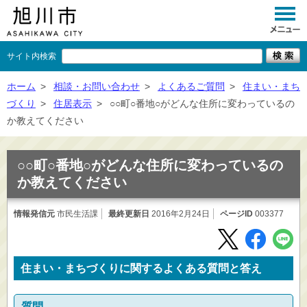
サイト内検索
くらし
ホーム
>
相談・お問い合わせ
>
よくあるご質問
>
住まい・まち
づくり
>
住居表示
>
○○町○番地○がどんな住所に変わっているの
イベント
か教えてください
観光
○○町○番地○がどんな住所に変わっているの
事業者向け
か教えてください
施設一覧
情報発信元
市民生活課
最終更新日
2016年2月24日
ページID
003377
市政情報
×
閉じる
住まい・まちづくりに関するよくある質問と答え
質問