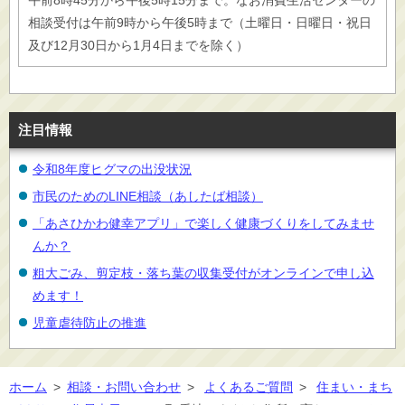
午前8時45分から午後5時15分まで。なお消費生活センターの
相談受付は午前9時から午後5時まで（土曜日・日曜日・祝日
及び12月30日から1月4日までを除く）
注目情報
令和8年度ヒグマの出没状況
市民のためのLINE相談（あしたば相談）
「あさひかわ健幸アプリ」で楽しく健康づくりをしてみませ
んか？
粗大ごみ、剪定枝・落ち葉の収集受付がオンラインで申し込
めます！
児童虐待防止の推進
ホーム
>
相談・お問い合わせ
>
よくあるご質問
>
住まい・まち