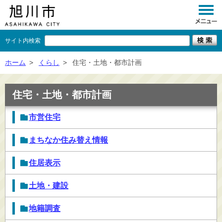
サイト内検索
くらし
ホーム
>
くらし
>
住宅・土地・都市計画
イベント
住宅・土地・都市計画
観光
市営住宅
事業者向け
まちなか住み替え情報
施設一覧
住居表示
市政情報
×
閉じる
土地・建設
地籍調査