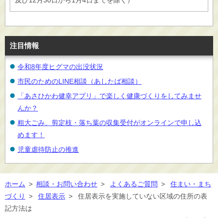
及び12月30日から1月4日までを除く）
注目情報
令和8年度ヒグマの出没状況
市民のためのLINE相談（あしたば相談）
「あさひかわ健幸アプリ」で楽しく健康づくりをしてみませ
んか？
粗大ごみ、剪定枝・落ち葉の収集受付がオンラインで申し込
めます！
児童虐待防止の推進
ホーム
>
相談・お問い合わせ
>
よくあるご質問
>
住まい・まち
づくり
>
住居表示
>
住居表示を実施していない区域の住所の表
記方法は