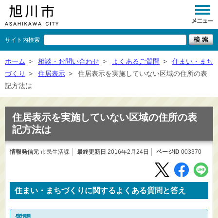
サイト内検索
くらし
ホーム
>
相談・お問い合わせ
>
よくあるご質問
>
住まい・まち
づくり
>
住居表示
>
住居表示を実施していない区域の住所の表
イベント
記方法は
観光
住居表示を実施していない区域の住所の表
事業者向け
記方法は
施設一覧
情報発信元
市民生活課
最終更新日
2016年2月24日
ページID
003370
市政情報
×
閉じる
住まい・まちづくりに関するよくある質問と答え
質問