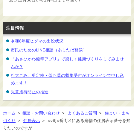
及び12月30日から1月4日までを除く）
注目情報
令和8年度ヒグマの出没状況
市民のためのLINE相談（あしたば相談）
「あさひかわ健幸アプリ」で楽しく健康づくりをしてみませ
んか？
粗大ごみ、剪定枝・落ち葉の収集受付がオンラインで申し込
めます！
児童虐待防止の推進
ホーム
>
相談・お問い合わせ
>
よくあるご質問
>
住まい・まち
づくり
>
住居表示
>
○○町○番街区にある建物の住居表示番号を知
りたいのですが