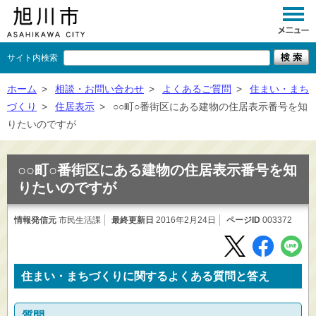
サイト内検索
くらし
ホーム
>
相談・お問い合わせ
>
よくあるご質問
>
住まい・まち
づくり
>
住居表示
>
○○町○番街区にある建物の住居表示番号を知
イベント
りたいのですが
観光
○○町○番街区にある建物の住居表示番号を知
事業者向け
りたいのですが
施設一覧
情報発信元
市民生活課
最終更新日
2016年2月24日
ページID
003372
市政情報
×
閉じる
住まい・まちづくりに関するよくある質問と答え
質問