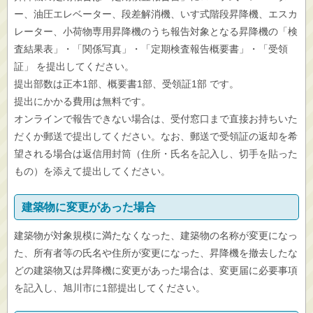
ー、油圧エレベーター、段差解消機、いす式階段昇降機、エスカ
レーター、小荷物専用昇降機のうち報告対象となる昇降機の「検
査結果表」・「関係写真」・「定期検査報告概要書」・「受領
証」 を提出してください。
提出部数は正本1部、概要書1部、受領証1部 です。
提出にかかる費用は無料です。
オンラインで報告できない場合は、受付窓口まで直接お持ちいた
だくか郵送で提出してください。なお、郵送で受領証の返却を希
望される場合は返信用封筒（住所・氏名を記入し、切手を貼った
もの）を添えて提出してください。
建築物に変更があった場合
建築物が対象規模に満たなくなった、建築物の名称が変更になっ
た、所有者等の氏名や住所が変更になった、昇降機を撤去したな
どの建築物又は昇降機に変更があった場合は、変更届に必要事項
を記入し、旭川市に1部提出してください。