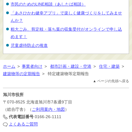
市民のためのLINE相談（あしたば相談）
「あさひかわ健幸アプリ」で楽しく健康づくりをしてみませ
んか？
粗大ごみ、剪定枝・落ち葉の収集受付がオンラインで申し込
めます！
児童虐待防止の推進
ホーム
>
事業者向け
>
都市計画・建設・空港
>
住宅・建築
>
建築物等の定期報告
>
特定建築物等定期報告
▲ ページの先頭へ戻る
旭川市役所
〒070-8525
北海道旭川市7条通9丁目
（総合庁舎）（
ご利用案内・地図
）
代表電話番号
0166-26-1111
よくあるご質問