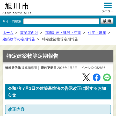
サイト内検索
くらし
ホーム
>
事業者向け
>
都市計画・建設・空港
>
住宅・建築
>
建築物等の定期報告
>
特定建築物等定期報告
イベント
観光
特定建築物等定期報告
事業者向け
情報発信元
建築指導課
最終更新日
2026年4月2日
ページID
052886
施設一覧
市政情報
令和7年7月1日の建築基準法の告示改正に関するお知
×
らせ
閉じる
改正内容