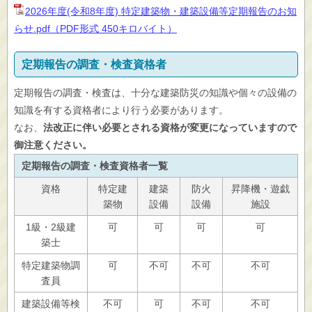
2026年度(令和8年度) 特定建築物・建築設備等定期報告のお知
らせ.pdf（PDF形式 450キロバイト）
定期報告の調査・検査資格者
定期報告の調査・検査は、十分な建築防災の知識や個々の設備の
知識を有する資格者により行う必要があります。
なお、
法改正に伴い必要とされる資格が変更になっていますので
御注意ください。
定期報告の調査・検査資格者一覧
資格
特定建
建築
防火
昇降機・遊戯
築物
設備
設備
施設
1級・2級建
可
可
可
可
築士
特定建築物調
可
不可
不可
不可
査員
建築設備等検
不可
可
不可
不可