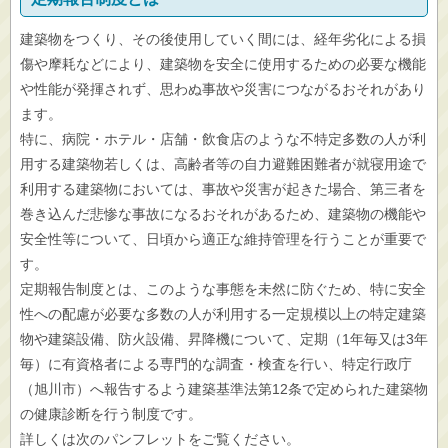
建築物をつくり、その後使用していく間には、経年劣化による損
傷や摩耗などにより、建築物を安全に使用するための必要な機能
や性能が発揮されず、思わぬ事故や災害につながるおそれがあり
ます。
特に、病院・ホテル・店舗・飲食店のような不特定多数の人が利
用する建築物若しくは、高齢者等の自力避難困難者が就寝用途で
利用する建築物においては、事故や災害が起きた場合、第三者を
巻き込んだ悲惨な事故になるおそれがあるため、建築物の機能や
安全性等について、日頃から適正な維持管理を行うことが重要で
す。
定期報告制度とは、このような事態を未然に防ぐため、特に安全
性への配慮が必要な多数の人が利用する一定規模以上の特定建築
物や建築設備、防火設備、昇降機について、定期（1年毎又は3年
毎）に有資格者による専門的な調査・検査を行い、特定行政庁
（旭川市）へ報告するよう建築基準法第12条で定められた建築物
の健康診断を行う制度です。
詳しくは次のパンフレットをご覧ください。