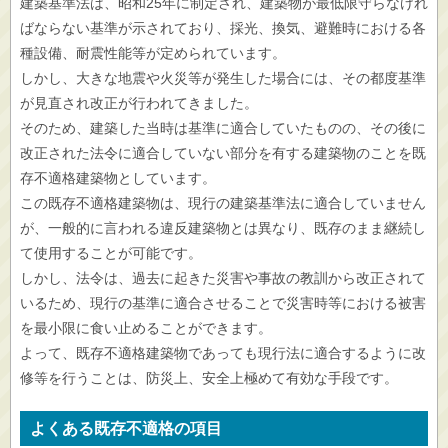
建築基準法は、昭和25年に制定され、建築物が最低限守らなけれ
ばならない基準が示されており、採光、換気、避難時における各
種設備、耐震性能等が定められています。
しかし、大きな地震や火災等が発生した場合には、その都度基準
が見直され改正が行われてきました。
そのため、建築した当時は基準に適合していたものの、その後に
改正された法令に適合していない部分を有する建築物のことを既
存不適格建築物としています。
この既存不適格建築物は、現行の建築基準法に適合していません
が、一般的に言われる違反建築物とは異なり、既存のまま継続し
て使用することが可能です。
しかし、法令は、過去に起きた災害や事故の教訓から改正されて
いるため、現行の基準に適合させることで災害時等における被害
を最小限に食い止めることができます。
よって、既存不適格建築物であっても現行法に適合するように改
修等を行うことは、防災上、安全上極めて有効な手段です。
よくある既存不適格の項目