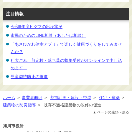
注目情報
令和8年度ヒグマの出没状況
市民のためのLINE相談（あしたば相談）
「あさひかわ健幸アプリ」で楽しく健康づくりをしてみませ
んか？
粗大ごみ、剪定枝・落ち葉の収集受付がオンラインで申し込
めます！
児童虐待防止の推進
ホーム
>
事業者向け
>
都市計画・建設・空港
>
住宅・建築
>
建築物の防災指導
>
既存不適格建築物の改修の促進
▲ ページの先頭へ戻る
旭川市役所