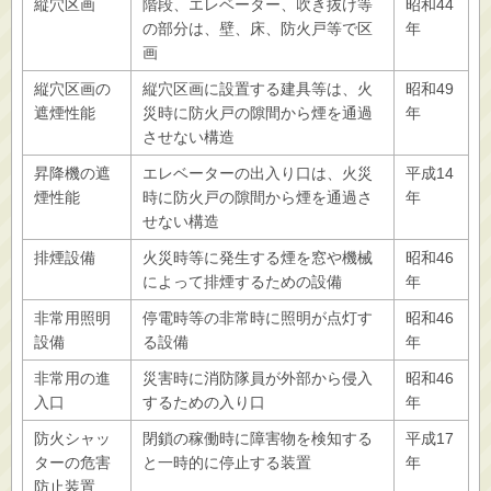
縦穴区画
階段、エレベーター、吹き抜け等
昭和44
の部分は、壁、床、防火戸等で区
年
画
縦穴区画の
縦穴区画に設置する建具等は、火
昭和49
遮煙性能
災時に防火戸の隙間から煙を通過
年
させない構造
昇降機の遮
エレベーターの出入り口は、火災
平成14
煙性能
時に防火戸の隙間から煙を通過さ
年
せない構造
排煙設備
火災時等に発生する煙を窓や機械
昭和46
によって排煙するための設備
年
非常用照明
停電時等の非常時に照明が点灯す
昭和46
設備
る設備
年
非常用の進
災害時に消防隊員が外部から侵入
昭和46
入口
するための入り口
年
防火シャッ
閉鎖の稼働時に障害物を検知する
平成17
ターの危害
と一時的に停止する装置
年
防止装置