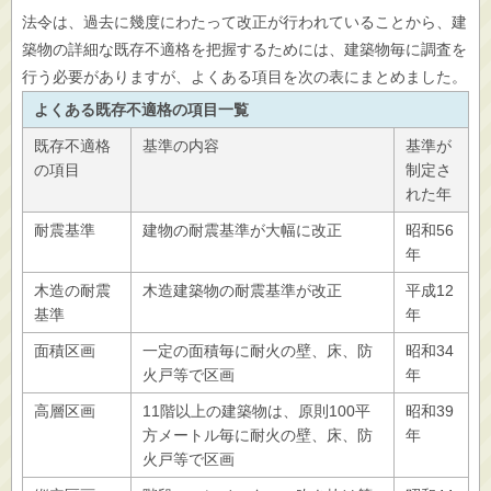
法令は、過去に幾度にわたって改正が行われていることから、建
築物の詳細な既存不適格を把握するためには、建築物毎に調査を
行う必要がありますが、よくある項目を次の表にまとめました。
よくある既存不適格の項目一覧
既存不適格
基準の内容
基準が
の項目
制定さ
れた年
耐震基準
建物の耐震基準が大幅に改正
昭和56
年
木造の耐震
木造建築物の耐震基準が改正
平成12
基準
年
面積区画
一定の面積毎に耐火の壁、床、防
昭和34
火戸等で区画
年
高層区画
11階以上の建築物は、原則100平
昭和39
方メートル毎に耐火の壁、床、防
年
火戸等で区画