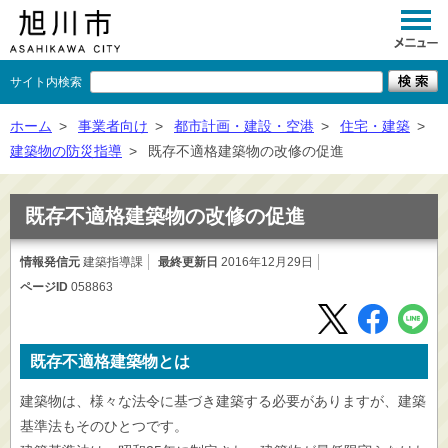
サイト内検索
くらし
ホーム
>
事業者向け
>
都市計画・建設・空港
>
住宅・建築
>
建築物の防災指導
>
既存不適格建築物の改修の促進
イベント
観光
既存不適格建築物の改修の促進
事業者向け
情報発信元
建築指導課
最終更新日
2016年12月29日
ページID
058863
施設一覧
市政情報
既存不適格建築物とは
×
閉じる
建築物は、様々な法令に基づき建築する必要がありますが、建築
基準法もそのひとつです。