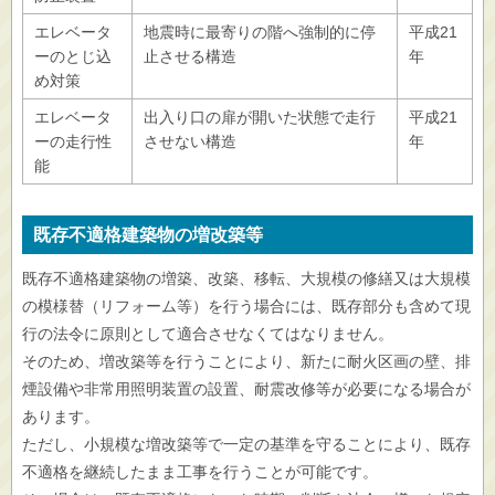
エレベータ
地震時に最寄りの階へ強制的に停
平成21
ーのとじ込
止させる構造
年
め対策
エレベータ
出入り口の扉が開いた状態で走行
平成21
ーの走行性
させない構造
年
能
既存不適格建築物の増改築等
既存不適格建築物の増築、改築、移転、大規模の修繕又は大規模
の模様替（リフォーム等）を行う場合には、既存部分も含めて現
行の法令に原則として適合させなくてはなりません。
そのため、増改築等を行うことにより、新たに耐火区画の壁、排
煙設備や非常用照明装置の設置、耐震改修等が必要になる場合が
あります。
ただし、小規模な増改築等で一定の基準を守ることにより、既存
不適格を継続したまま工事を行うことが可能です。