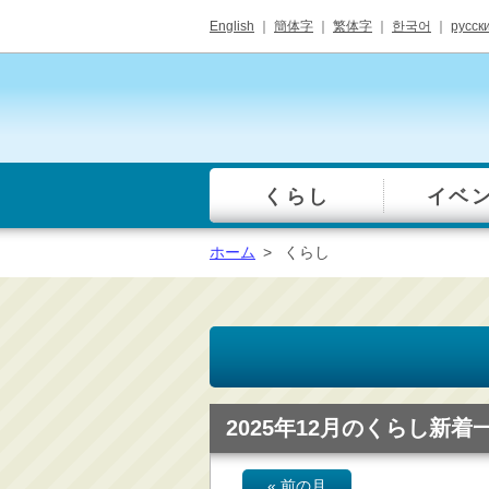
English
｜
簡体字
｜
繁体字
｜
한국어
｜
русск
くらし
イベ
一覧
総合窓口
ホーム
>
くらし
手続き・届出（戸籍・
住民票等）
税金・年金・保険
健康・福祉・衛生・ペ
ット
子育て・学校教育
2025年12月のくらし新着
ごみ・リサイクル・環
境保全
« 前の月