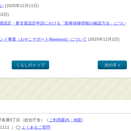
い
(2025年12月11日)
10日)
要介護認定・要支援認定申請における「医療保険情報の確認方法」につい
ド事業（おやこサポートWeekend）について
(2025年12月1日)
くらしのトップ
次の月 »
7条通9丁目
（総合庁舎）（
ご利用案内・地図
）
-1111
｜
よくあるご質問