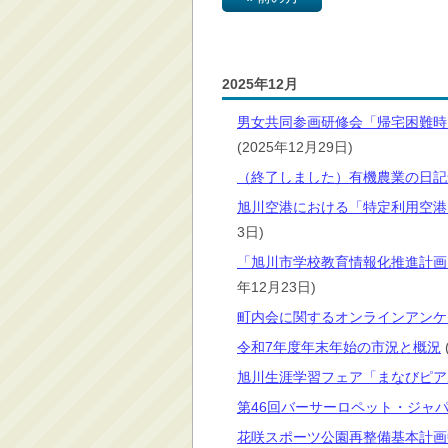
消防・救急
防災・安全
学ぶ・文化・スポーツ
2025年12月
産業・しごと・消費生
男女共同参画研修会「帰宅困難時
活
(2025年12月29日)
移住情報
（終了しました）有機農業の日記
住宅・土地・都市計画
旭川空港における「特定利用空港
市民活動・参加・地域
3日)
まちづくり
「旭川市学校教育情報化推進計画
水道・除雪・土木
年12月23日)
公共交通・空港
町内会に関するオンラインアンケ
市議会・選挙
令和7年度年末年始の市況と概況
その他
旭川生涯学習フェア「まなびピア
第46回バーサーロペット・ジャ
花咲スポーツ公園再整備基本計画