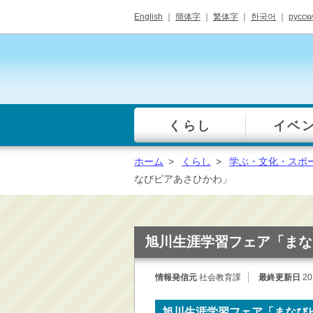
English
｜
簡体字
｜
繁体字
｜
한국어
｜
русск
くらし
イベ
一覧
総合窓口
ホーム
>
くらし
>
学ぶ・文化・スポ
手続き・届出（戸籍・
なびピアあさひかわ」
住民票等）
税金・年金・保険
健康・福祉・衛生・ペ
旭川生涯学習フェア「まな
ット
子育て・学校教育
情報発信元
社会教育課
最終更新日
20
ごみ・リサイクル・環
境保全
旭川生涯学習フェア「まなび