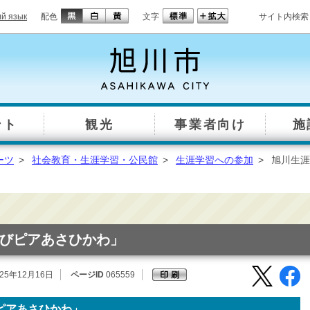
ий язык
配色
文字
サイト内検索
ント
観光
事業者向け
施
ーツ
>
社会教育・生涯学習・公民館
>
生涯学習への参加
>
旭川生涯
びピアあさひかわ」
25年12月16日
ページID
065559
ピアあさひかわ」