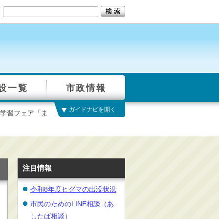
設一覧
市政情報
ガイドナビを開く
学習フェア「ま
注目情報
令和8年度ヒグマの出没状況
市民のためのLINE相談（あ
したば相談）