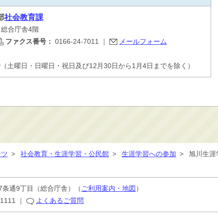
部
社会教育課
目 総合庁舎4階
ファクス番号：
0166-24-7011
｜
メールフォーム
で（土曜日・日曜日・祝日及び12月30日から1月4日までを除く）
ーツ
>
社会教育・生涯学習・公民館
>
生涯学習への参加
>
旭川生涯
7条通9丁目
（総合庁舎）（
ご利用案内・地図
）
-1111
｜
よくあるご質問