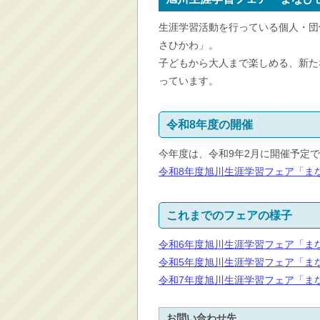
消防・救急
生涯学習活動を行っている個人・団
防災・安全
さひかわ」。
学ぶ・文化・スポーツ
子どもから大人まで楽しめる、新た
っています。
産業・しごと・消費生
活
移住情報
令和8年度の開催
住宅・土地・都市計画
今年度は、令和9年2月に開催予定
市民活動・参加・地域
令和8年度旭川生涯学習フェア「ま
まちづくり
水道・除雪・土木
これまでのフェアの様子
公共交通・空港
市議会・選挙
令和6年度旭川生涯学習フェア「ま
令和5年度旭川生涯学習フェア「ま
その他
令和7年度旭川生涯学習フェア「ま
お問い合わせ先