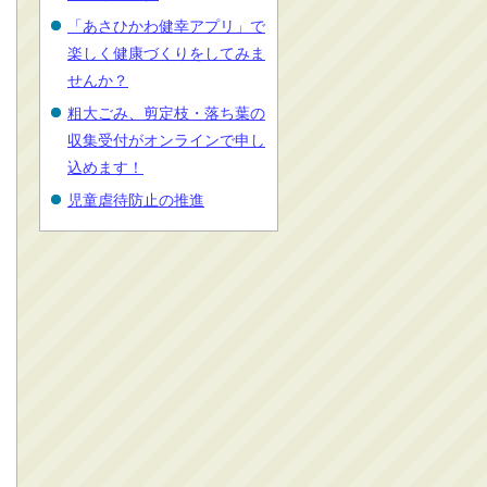
「あさひかわ健幸アプリ」で
楽しく健康づくりをしてみま
せんか？
粗大ごみ、剪定枝・落ち葉の
収集受付がオンラインで申し
込めます！
児童虐待防止の推進