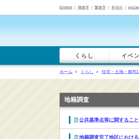
English
｜
簡体字
｜
繁体字
｜
한국어
｜
русск
くらし
イベ
一覧
総合窓口
ホーム
>
くらし
>
住宅・土地・都市
手続き・届出（戸籍・
住民票等）
税金・年金・保険
地籍調査
健康・福祉・衛生・ペ
ット
公共基準点等に関すること
子育て・学校教育
ごみ・リサイクル・環
境保全
地籍調査完了地区における