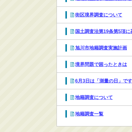
消防・救急
街区境界調査について
防災・安全
学ぶ・文化・スポーツ
国土調査法第19条第5項
産業・しごと・消費生
活
旭川市地籍調査実施計画
移住情報
住宅・土地・都市計画
境界問題で困ったときは
市民活動・参加・地域
まちづくり
6月3日は「測量の日」で
水道・除雪・土木
公共交通・空港
地籍調査について
市議会・選挙
その他
地籍調査一覧