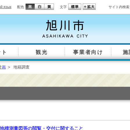
ий язык
配色
文字
サイト内検索
ント
観光
事業者向け
施
計画
>
地籍調査
地積測量図等の閲覧・交付に関すること