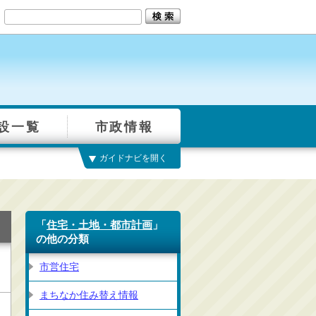
設一覧
市政情報
ガイドナビを開く
「
住宅・土地・都市計画
」
の他の分類
市営住宅
まちなか住み替え情報