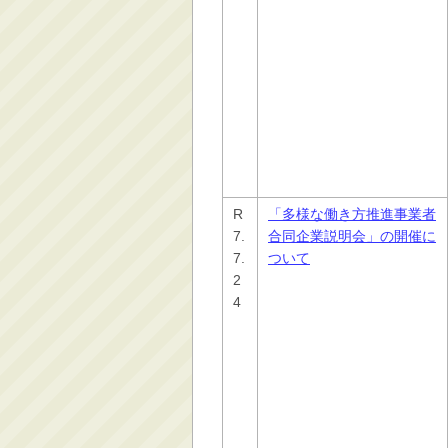
R
「多様な働き方推進事業者
7.
合同企業説明会」の開催に
7.
ついて
2
4