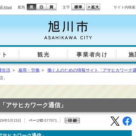
ий язык
配色
文字
サイト内検索
ント
観光
事業者向け
施
費生活
>
雇用・労働
>
働く人のための情報サイト「アサヒカワーク
信」
「アサヒカワーク通信」
26年5月15日
ページID
077071
アサヒカワーク通信」