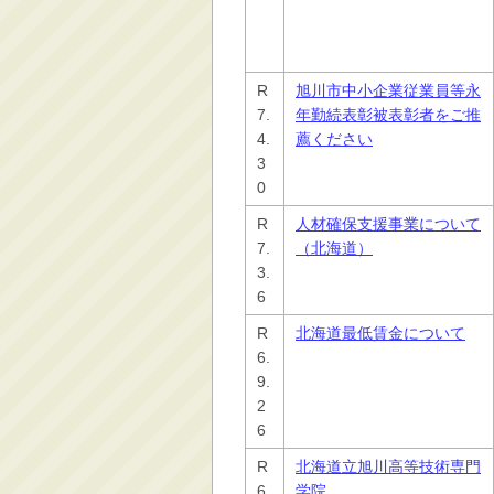
R
旭川市中小企業従業員等永
7.
年勤続表彰被表彰者をご推
4.
薦ください
3
0
R
人材確保支援事業について
7.
（北海道）
3.
6
R
北海道最低賃金について
6.
9.
2
6
R
北海道立旭川高等技術専門
6.
学院