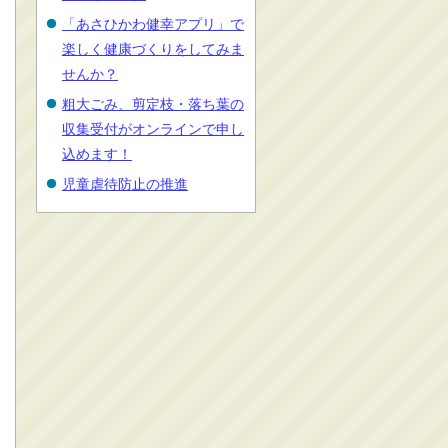
「あさひかわ健幸アプリ」で
楽しく健康づくりをしてみま
せんか？
粗大ごみ、剪定枝・落ち葉の
収集受付がオンラインで申し
込めます！
児童虐待防止の推進