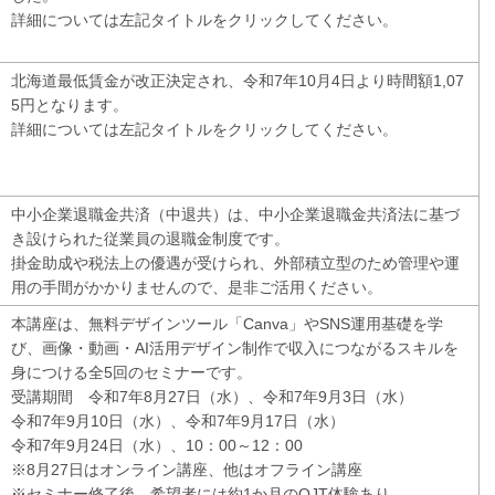
詳細については左記タイトルをクリックしてください。
北海道最低賃金が改正決定され、令和7年10月4日より時間額1,07
5円となります。
詳細については左記タイトルをクリックしてください。
中小企業退職金共済（中退共）は、中小企業退職金共済法に基づ
き設けられた従業員の退職金制度です。
掛金助成や税法上の優遇が受けられ、外部積立型のため管理や運
用の手間がかかりませんので、是非ご活用ください。
本講座は、無料デザインツール「Canva」やSNS運用基礎を学
び、画像・動画・AI活用デザイン制作で収入につながるスキルを
身につける全5回のセミナーです。
受講期間 令和7年8月27日（水）、令和7年9月3日（水）
令和7年9月10日（水）、令和7年9月17日（水）
令和7年9月24日（水）、10：00～12：00
※8月27日はオンライン講座、他はオフライン講座
※セミナー修了後、希望者には約1か月のOJT体験あり。