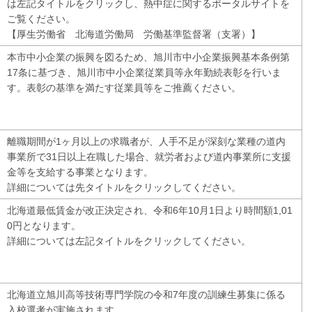
は左記タイトルをクリックし、熱中症に関するポータルサイトを
ご覧ください。
【厚生労働省 北海道労働局 労働基準監督署（支署）】
本市中小企業の振興を図るため、旭川市中小企業振興基本条例第
17条に基づき、旭川市中小企業従業員等永年勤続表彰を行いま
す。表彰の基準を満たす従業員等をご推薦ください。
離職期間が1ヶ月以上の求職者が、人手不足が深刻な業種の道内
事業所で31日以上在職した場合、就労者および道内事業所に支援
金等を支給する事業となります。
詳細については先タイトルをクリックしてください。
北海道最低賃金が改正決定され、令和6年10月1日より時間額1,01
0円となります。
詳細については左記タイトルをクリックしてください。
北海道立旭川高等技術専門学院の令和7年度の訓練生募集に係る
入校選考が実施されます。