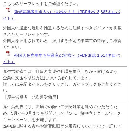
こちらのリーフレットをご確認ください。
新規高卒者用求人のご提出を！！（PDF形式 3,387キロバ
イト）
外国人の適正な雇用を推進するために注意すべきポイントが掲載
されたリーフレットです。
外国人を雇用されている、雇用する予定の事業主の皆様はご確認
ください。
外国人を雇用する事業主の皆様へ（PDF形式 1,514キロバ
イト）
厚生労働省では、仕事と育児や介護を両立しながら働けるよう、
企業の支援や取組方法について紹介しています。
詳しくは左記タイトルをクリックし、ガイドブックをご覧くださ
い。
【厚生労働省 北海道労働局】
厚生労働省では、職場での熱中症予防対策を進めていただくた
め、5月から9月までを期間として「STOP熱中症！クールワーク
キャンペーン」を実施します。
熱中症に関する資料や講習動画等を用意していますので、詳しく