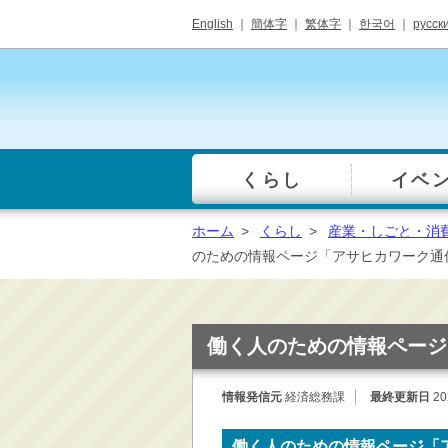
English
｜
簡体字
｜
繁体字
｜
한국어
｜
русск
くらし
イベ
一覧
総合窓口
ホーム
>
くらし
>
産業・しごと・消
手続き・届出（戸籍・
のための情報ページ「アサヒカワーク通
住民票等）
税金・年金・保険
健康・福祉・衛生・ペ
働く人のための情報ページ
ット
子育て・学校教育
情報発信元
経済総務課
最終更新日
20
ごみ・リサイクル・環
境保全
働く人のための情報ページ「