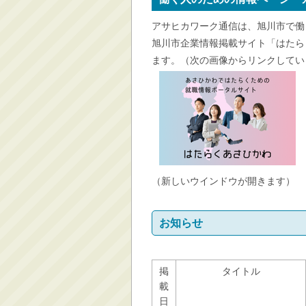
消防・救急
アサヒカワーク通信は、旭川市で働
防災・安全
旭川市企業情報掲載サイト「はたら
学ぶ・文化・スポーツ
ます。（次の画像からリンクしてい
産業・しごと・消費生
活
移住情報
住宅・土地・都市計画
市民活動・参加・地域
まちづくり
（新しいウインドウが開きます）
水道・除雪・土木
公共交通・空港
お知らせ
市議会・選挙
その他
掲
タイトル
載
日