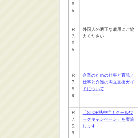
6.
5
R
外国人の適正な雇用にご協
7.
力ください
6.
5
R
企業のための仕事と育児／
7.
仕事と介護の両立支援ガイ
5.
ドについて
9
R
「STOP熱中症！クールワ
7.
ークキャンペーン」を実施
5.
します
9