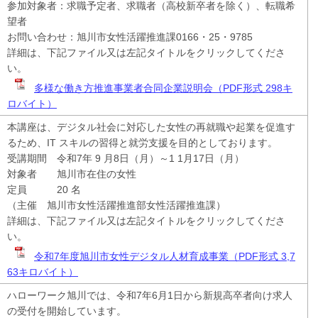
参加対象者：求職予定者、求職者（高校新卒者を除く）、転職希
望者
お問い合わせ：旭川市女性活躍推進課0166・25・9785
詳細は、下記ファイル又は左記タイトルをクリックしてくださ
い。
多様な働き方推進事業者合同企業説明会（PDF形式 298キ
ロバイト）
本講座は、デジタル社会に対応した女性の再就職や起業を促進す
るため、IT スキルの習得と就労支援を目的としております。
受講期間 令和7年 9 月8日（月）～1 1月17日（月）
対象者 旭川市在住の女性
定員 20 名
（主催 旭川市女性活躍推進部女性活躍推進課）
詳細は、下記ファイル又は左記タイトルをクリックしてくださ
い。
令和7年度旭川市女性デジタル人材育成事業（PDF形式 3,7
63キロバイト）
ハローワーク旭川では、令和7年6月1日から新規高卒者向け求人
の受付を開始しています。