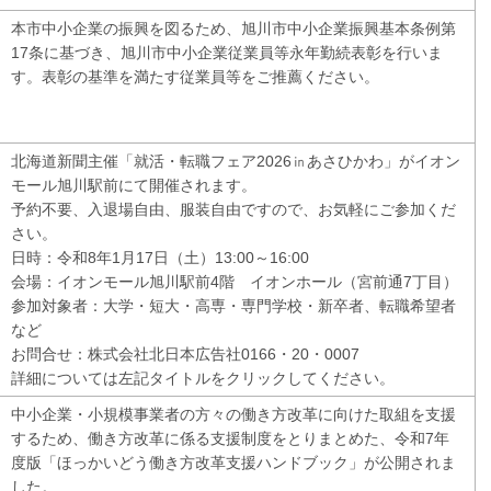
本市中小企業の振興を図るため、旭川市中小企業振興基本条例第
17条に基づき、旭川市中小企業従業員等永年勤続表彰を行いま
す。表彰の基準を満たす従業員等をご推薦ください。
北海道新聞主催「就活・転職フェア2026㏌あさひかわ」がイオン
モール旭川駅前にて開催されます。
予約不要、入退場自由、服装自由ですので、お気軽にご参加くだ
さい。
日時：令和8年1月17日（土）13:00～16:00
会場：イオンモール旭川駅前4階 イオンホール（宮前通7丁目）
参加対象者：大学・短大・高専・専門学校・新卒者、転職希望者
など
お問合せ：株式会社北日本広告社0166・20・0007
詳細については左記タイトルをクリックしてください。
中小企業・小規模事業者の方々の働き方改革に向けた取組を支援
するため、働き方改革に係る支援制度をとりまとめた、令和7年
度版「ほっかいどう働き方改革支援ハンドブック」が公開されま
した。