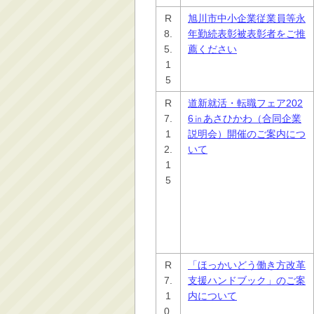
R
旭川市中小企業従業員等永
8.
年勤続表彰被表彰者をご推
5.
薦ください
1
5
R
道新就活・転職フェア202
7.
6㏌あさひかわ（合同企業
1
説明会）開催のご案内につ
2.
いて
1
5
R
「ほっかいどう働き方改革
7.
支援ハンドブック」のご案
1
内について
0.