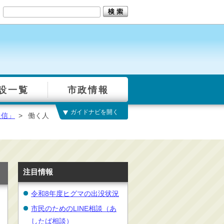
設一覧
市政情報
ガイドナビを開く
通信」
>
働く人
注目情報
令和8年度ヒグマの出没状況
市民のためのLINE相談（あ
したば相談）