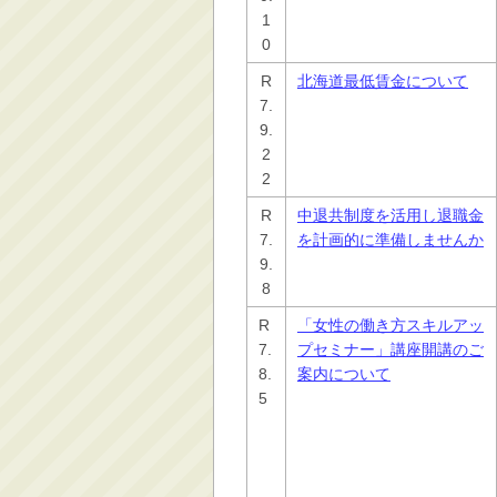
1
0
R
北海道最低賃金について
7.
9.
2
2
R
中退共制度を活用し退職金
7.
を計画的に準備しませんか
9.
8
R
「女性の働き方スキルアッ
7.
プセミナー」講座開講のご
8.
案内について
5