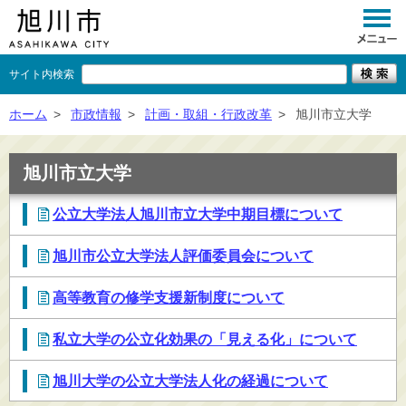
サイト内検索
くらし
ホーム
>
市政情報
>
計画・取組・行政改革
>
旭川市立大学
イベント
旭川市立大学
観光
公立大学法人旭川市立大学中期目標について
事業者向け
旭川市公立大学法人評価委員会について
施設一覧
高等教育の修学支援新制度について
市政情報
×
閉じる
私立大学の公立化効果の「見える化」について
旭川大学の公立大学法人化の経過について