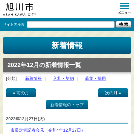
サイト内検索
くらし
新着情報
イベント
観光
2022年12月の新着情報一覧
事業者向け
[分類]
新着情報
｜
入札・契約
｜
募集・採用
施設一覧
« 前の月
次の月 »
市政情報
新着情報のトップ
×
閉じる
2022年12月27日(火)
市長定例記者会見（令和4年12月27日）