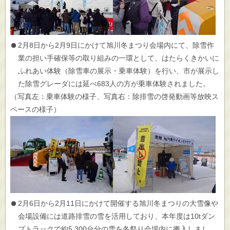
2月8日から2月9日にかけて旭川冬まつり会場内にて、除雪作
業の担い手確保等の取り組みの一環として、はたらくきかいに
ふれあい体験（除雪車の展示・乗車体験）を行い、市が展示し
た除雪グレーダには延べ683人の方が乗車体験されました。
（写真左：乗車体験の様子、写真右：除排雪の啓発動画等放映ス
ペースの様子）
2月6日から2月11日にかけて開催する旭川冬まつりの大雪像や
会場設備には道路排雪の雪を活用しており、本年度は10tダン
プトラックで約5,300台分の雪を冬祭り会場内に搬入しまし