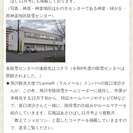
ばし11月号にも掲載しております。
（写真：神居・神楽地区ほかの主センターである神楽・緑が丘・
西神楽地区除雪センター）
各除雪センターの連絡先はコチラ（令和6年度の除雪センターは
閉鎖されました。）
旭川観光大使でLarmeR（ラルメール）メンバーの坂口渚沙さ
んが、この冬、旭川市除排雪チームリーダーに就任し、作業が
本格化する12月下旬から、特設ホームページやテレビCMなど
で、坂口渚沙さんと一緒に、除排雪の仕組みやルールマナーを
紹介していきます。広報誌あさひばし11月号より複数月、
「教えてジョセツン」と題したコーナーを掲載していきますの
で、是非ご覧ください。