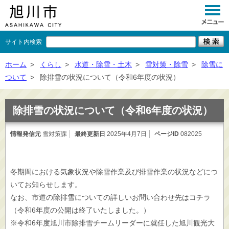
サイト内検索
くらし
ホーム
>
くらし
>
水道・除雪・土木
>
雪対策・除雪
>
除雪に
ついて
>
除排雪の状況について（令和6年度の状況）
イベント
観光
除排雪の状況について（令和6年度の状況）
事業者向け
情報発信元
雪対策課
最終更新日
2025年4月7日
ページID
082025
施設一覧
市政情報
冬期間における気象状況や除雪作業及び排雪作業の状況などにつ
いてお知らせします。
×
閉じる
なお、市道の除排雪についての詳しいお問い合わせ先はコチラ
（令和6年度の公開は終了いたしました。）
※令和6年度旭川市除排雪チームリーダーに就任した旭川観光大