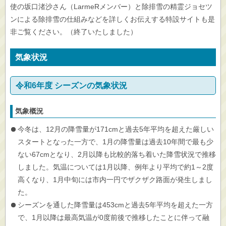
使の坂口渚沙さん（LarmeRメンバー）と除排雪の精霊ジョセツ
ンによる除排雪の仕組みなどを詳しくお伝えする特設サイトも是
非ご覧ください。（終了いたしました）
気象状況
令和6年度 シーズンの気象状況
気象概況
今冬は、12月の降雪量が171cmと過去5年平均を超えた厳しい
スタートとなった一方で、1月の降雪量は過去10年間で最も少
ない67cmとなり、2月以降も比較的落ち着いた降雪状況で推移
しました。気温については1月以降、例年より平均で約1～2度
高くなり、1月中旬には市内一円でザクザク路面が発生しまし
た。
シーズンを通した降雪量は453cmと過去5年平均を超えた一方
で、1月以降は最高気温が0度前後で推移したことに伴って融