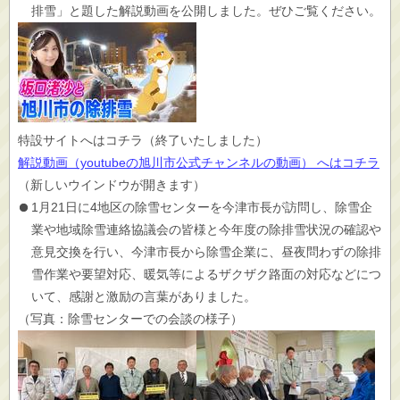
排雪」と題した解説動画を公開しました。ぜひご覧ください。
特設サイトへはコチラ（終了いたしました）
解説動画（youtubeの旭川市公式チャンネルの動画） へはコチラ
（新しいウインドウが開きます）
1月21日に4地区の除雪センターを今津市長が訪問し、除雪企
業や地域除雪連絡協議会の皆様と今年度の除排雪状況の確認や
意見交換を行い、今津市長から除雪企業に、昼夜問わずの除排
雪作業や要望対応、暖気等によるザクザク路面の対応などにつ
いて、感謝と激励の言葉がありました。
（写真：除雪センターでの会談の様子）