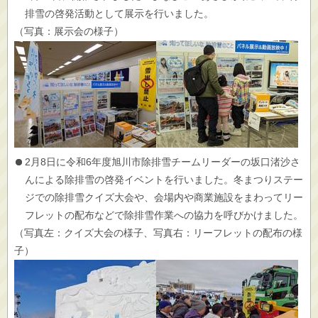
排雪の啓発活動として展示を行いました。
（写真：展示会の様子）
2月8日に令和6年度旭川市除排雪チームリーダーの坂口渚沙さ
んによる除排雪の啓発イベントを行いました。冬まつりステー
ジでの除排雪クイズ大会や、会場内や商業施設をまわってリー
フレットの配布などで除排雪作業への協力を呼びかけました。
（写真左：クイズ大会の様子、写真右：リーフレットの配布の様
子）