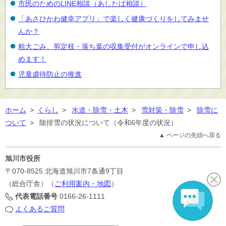
市民のためのLINE相談（あしたば相談）
「あさひかわ健幸アプリ」で楽しく健康づくりをしてみませ
んか？
粗大ごみ、剪定枝・落ち葉の収集受付がオンラインで申し込
めます！
児童虐待防止の推進
ホーム
>
くらし
>
水道・除雪・土木
>
雪対策・除雪
>
除雪に
ついて
>
除排雪の状況について（令和6年度の状況）
▲ ページの先頭へ戻る
旭川市役所
〒070-8525
北海道旭川市7条通9丁目
（総合庁舎）（
ご利用案内・地図
）
代表電話番号
0166-26-1111
よくあるご質問