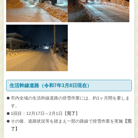
生活幹線道路（令和7年3月8日現在）
市内全域の生活幹線道路の排雪作業には、約1ヶ月間を要しま
す。
1回目：12月17日～2月1日【
完了
】
その後、道路状況等を踏まえ一部の路線で排雪作業を実施
【完
了】