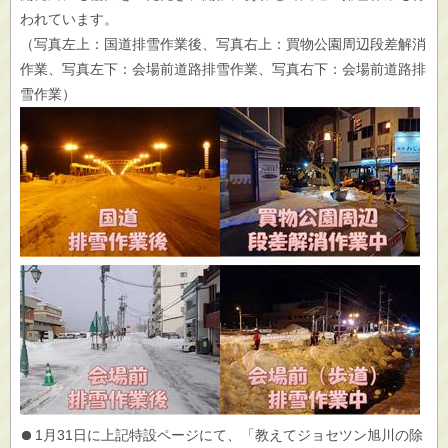
われています。
（写真左上：国道排雪作業後、写真右上：買物公園周辺段差解消
作業、写真左下：会場前道路排雪作業、写真右下：会場前道路排
雪作業）
1月31日に上記特設ページにて、「教えてジョセツン旭川の除