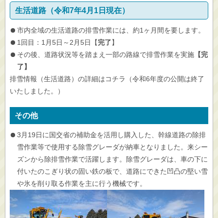
生活道路（令和7年4月1日現在）
市内全域の生活道路の排雪作業には、約1ヶ月間を要します。
1回目：1月5日～2月5日【
完了
】
その後、道路状況等を踏まえ一部の路線で排雪作業を実施
【完
了】
排雪情報（生活道路）の詳細はコチラ（令和6年度の公開は終了
いたしました。）
その他
3月19日に国交省の補助金を活用し購入した、幹線道路の除排
雪作業等で使用する除雪グレーダが納車となりました。来シー
ズンから除排雪作業で活躍します。除雪グレーダは、車の下に
付いたのこぎり状の固い鉄の板で、道路にできた凹凸の堅い雪
や氷を削り取る作業を主に行う機械です。