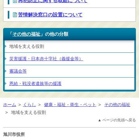
再犯防止に関する取組について
苦情解決窓口の設置について
「
その他の福祉
」の他の分類
地域を支える役割
災害援護・日本赤十字社（義援金等）
審議会等
恩給・戦没者遺族等の援護
ホーム
>
くらし
>
健康・福祉・衛生・ペット
>
その他の福祉
>
地域を支える役割
▲ ページの先頭へ戻る
旭川市役所