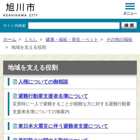
サイト内検索
くらし
ホーム
>
くらし
>
健康・福祉・衛生・ペット
>
その他の福祉
>
地域を支える役割
イベント
観光
地域を支える役割
事業者向け
人権についての御相談
施設一覧
避難行動要支援者名簿について
市政情報
災害時に一人で避難することが困難な方に対する避難行動要
支援者名簿についての御案内
×
閉じる
東日本大震災に伴う避難者支援について