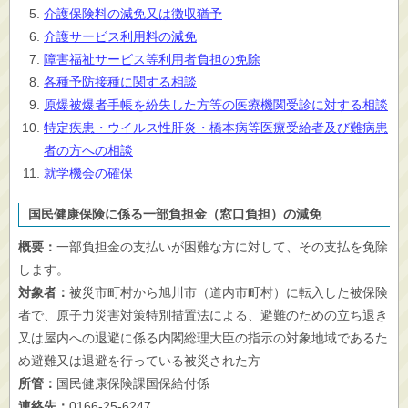
介護保険料の減免又は徴収猶予
介護サービス利用料の減免
障害福祉サービス等利用者負担の免除
各種予防接種に関する相談
原爆被爆者手帳を紛失した方等の医療機関受診に対する相談
特定疾患・ウイルス性肝炎・橋本病等医療受給者及び難病患
者の方への相談
就学機会の確保
国民健康保険に係る一部負担金（窓口負担）の減免
概要：
一部負担金の支払いが困難な方に対して、その支払を免除
します。
対象者：
被災市町村から旭川市（道内市町村）に転入した被保険
者で、原子力災害対策特別措置法による、避難のための立ち退き
又は屋内への退避に係る内閣総理大臣の指示の対象地域であるた
め避難又は退避を行っている被災された方
所管：
国民健康保険課国保給付係
連絡先：
0166-25-6247