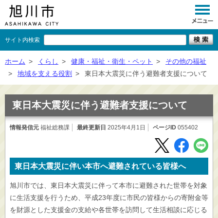
サイト内検索
くらし
ホーム
>
くらし
>
健康・福祉・衛生・ペット
>
その他の福祉
>
地域を支える役割
>
東日本大震災に伴う避難者支援について
イベント
観光
東日本大震災に伴う避難者支援について
事業者向け
情報発信元
福祉総務課
最終更新日
2025年4月1日
ページID
055402
施設一覧
市政情報
東日本大震災に伴い本市へ避難されている皆様へ
×
閉じる
旭川市では、東日本大震災に伴って本市に避難された世帯を対象
に生活支援を行うため、平成23年度に市民の皆様からの寄附金等
を財源とした支援金の支給や各世帯を訪問して生活相談に応じる