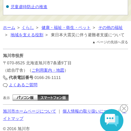
児童虐待防止の推進
ホーム
>
くらし
>
健康・福祉・衛生・ペット
>
その他の福祉
>
地域を支える役割
>
東日本大震災に伴う避難者支援について
▲ ページの先頭へ戻る
旭川市役所
〒070-8525
北海道旭川市7条通9丁目
（総合庁舎）（
ご利用案内・地図
）
代表電話番号
0166-26-1111
よくあるご質問
表示
旭川市ホームページについて
｜
個人情報の取り扱いについて
｜
サ
イトマップ
© 2016 旭川市