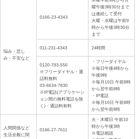
木曜午前9時から月
曜午後3時30分まで
は連続して受付
0166-23-4343
火曜・水曜は午前9
時から午後3時30分
まで
011-231-4343
24時間
悩み・悲し
み・不安など
・フリーダイヤル
0120-783-556
※毎日午後4時から
※フリーダイヤル・通
午後9時
話料無料
※毎月10日 午前8時
03-6634-7830
から翌午前8時
※IP電話(アプリケーシ
・IP電話
ョン間の無料電話を除
※毎月10日 午前8時
く)・通話料有料
から翌午前8時
火・木曜日 午前10
時から午後3時
人間関係など
0166-27-7611
※電話相談
生活全般に関