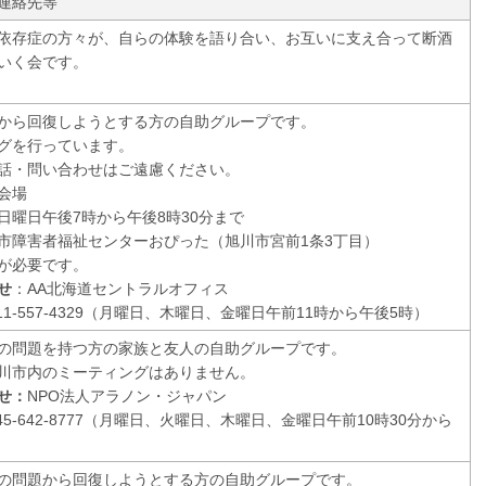
連絡先等
依存症の方々が、自らの体験を語り合い、お互いに支え合って断酒
いく会です。
から回復しようとする方の自助グループです。
グを行っています。
話・問い合わせはご遠慮ください。
会場
日曜日午後7時から午後8時30分まで
市障害者福祉センターおぴった（旭川市宮前1条3丁目）
が必要です。
せ
：AA北海道セントラルオフィス
11-557-4329（月曜日、木曜日、金曜日午前11時から午後5時）
の問題を持つ方の家族と友人の自助グループです。
川市内のミーティングはありません。
せ：
NPO法人アラノン・ジャパン
45-642-8777（月曜日、火曜日、木曜日、金曜日午前10時30分から
の問題から回復しようとする方の自助グループです。