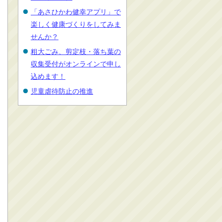
「あさひかわ健幸アプリ」で
楽しく健康づくりをしてみま
せんか？
粗大ごみ、剪定枝・落ち葉の
収集受付がオンラインで申し
込めます！
児童虐待防止の推進