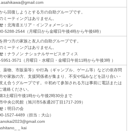
a.asahikawa@gmail.com
から回復しようとする方の自助グループです。
のミーティングはありません。
せ：
北海道エリア・インフォメーション
80-5288-2544（月曜日から金曜日午後4時から午後6時）
を持つ方の家族と友人の自助グループです。
のミーティングはありません。
せ：
ナラノン ナショナルサービスオフィス
-5951-3571（月曜日・水曜日・金曜日午前11時から午後3時 ）
、薬物、市販薬等）や行為（ギャンブル、ゲーム等）などの依存問
方や家族の方、支援関係者が集まり、不安や悩みなどを語り合い・
支え合うグループです。※初めて参加される方は事前に電話または
にてご連絡ください。
第3土曜日午後1時から午後2時30分まで
中央公民館（旭川市5条通20丁目1717-209）
せ：
明日の会
0-1527-4489（担当：大山）
itanokai2023@gmail.com
shitano_ _ kai