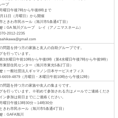
ループ
月曜日午後7時から午後8時まで
5月11日（月曜日）から開催
市ときわ市民ホール（旭川市5条通4丁目）
せ：
GA 旭川グループ レイ（アノニマスネーム）
0-2012-2235
asahikawa@gmail.com
の問題を持つ方の家族と友人の自助グループです。
グを行っています。
第3水曜日午前10時から午後0時（第4水曜日午後7時から午後9時）
市東部住民センター（旭川市東光5条2丁目）
せ：
一般社団法人ギャマノン日本サービスオフィス
3-6659-4879（月曜日・木曜日午前10時から午後12時）
の問題を持つ方の家族や友人の集まりです。
グを行っています。※初めて参加される方はメールでご連絡くださ
イン参加は前日までにご連絡ください。
曜日午後13時30分～14時30分
ときわ市民ホール（旭川市5条通4丁目）
せ
：GAFA旭川