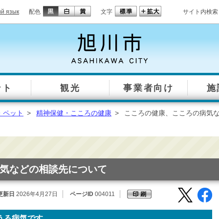
ий язык
配色
文字
サイト内検索
ント
観光
事業者向け
施
・ペット
>
精神保健・こころの健康
>
こころの健康、こころの病気
気などの相談先について
更新日
2026年4月27日
ページID
004011
うる病気です。