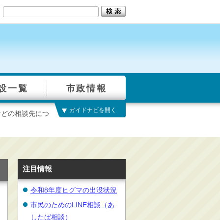
設一覧
市政情報
ガイドナビを開く
などの相談先につ
注目情報
令和8年度ヒグマの出没状況
市民のためのLINE相談（あ
したば相談）