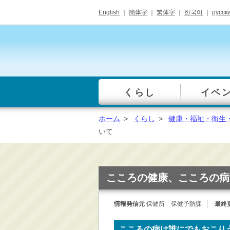
English
｜
簡体字
｜
繁体字
｜
한국어
｜
русск
くらし
イベ
一覧
総合窓口
ホーム
>
くらし
>
健康・福祉・衛生
手続き・届出（戸籍・
いて
住民票等）
税金・年金・保険
健康・福祉・衛生・ペ
こころの健康、こころの病
ット
子育て・学校教育
情報発信元
保健所 保健予防課
最終
ごみ・リサイクル・環
境保全
こころの病は誰にでもおこり