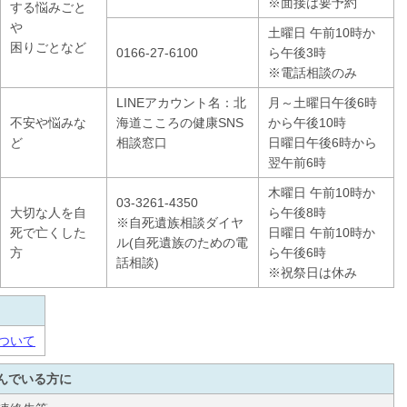
※面接は要予約
する悩みごと
や
土曜日 午前10時か
困りごとなど
0166-27-6100
ら午後3時
※電話相談のみ
LINEアカウント名：北
月～土曜日午後6時
不安や悩みな
海道こころの健康SNS
から午後10時
ど
相談窓口
日曜日午後6時から
翌午前6時
木曜日 午前10時か
03-3261-4350
大切な人を自
ら午後8時
※自死遺族相談ダイヤ
死で亡くした
日曜日 午前10時か
ル(自死遺族のための電
方
ら午後6時
話相談)
※祝祭日は休み
ついて
んでいる方に