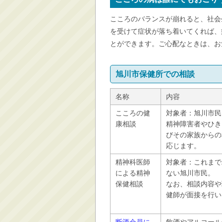
消防・救急
こころのバランスが崩れると、社会
防災・安全
を受けて症状が落ち着いてくれば、
学ぶ・文化・スポーツ
とができます。ご心配なときは、お
産業・しごと・消費生
活
旭川市保健所での相談
移住情報
名称
内容
住宅・土地・都市計画
市民活動・参加・地域
こころの健
対象者：旭川市民
まちづくり
康相談
精神障害者やひき
びその家族からの
水道・除雪・土木
応じます。
公共交通・空港
精神科医師
対象者：これまで
市議会・選挙
による精神
ない旭川市民。
保健相談
なお、相談内容や
その他
健師が面接を行い