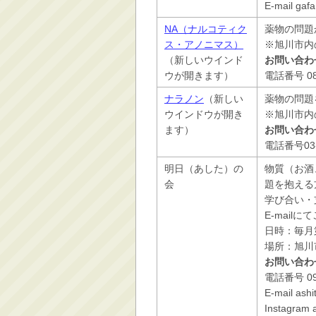
E-mail gaf
NA（ナルコティク
薬物の問題
ス・アノニマス）
※旭川市内
（新しいウインド
お問い合わ
ウが開きます）
電話番号 0
ナラノン
（新しい
薬物の問題
ウインドウが開き
※旭川市内
ます）
お問い合わ
電話番号03
明日（あした）の
物質（お酒
会
題を抱える
学び合い・
E-mail
日時：毎月
場所：旭川市
お問い合わ
電話番号 09
E-mail ash
Instagram a