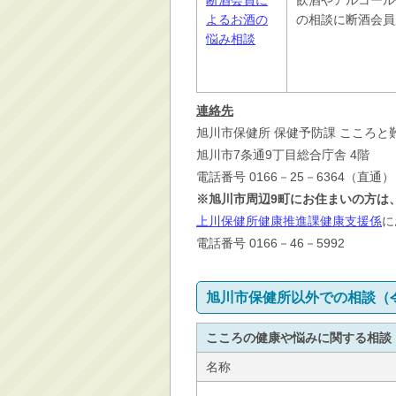
断酒会員に
飲酒やアルコール
よるお酒の
の相談に断酒会員
悩み相談
連絡先
旭川市保健所 保健予防課 こころと
旭川市7条通9丁目総合庁舎 4階
電話番号 0166－25－6364（直通）
※旭川市周辺9町にお住まいの方は
上川保健所健康推進課健康支援係
に
電話番号 0166－46－5992
旭川市保健所以外での相談（令
こころの健康や悩みに関する相談
名称