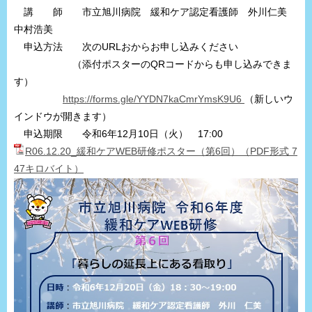
講 師 市立旭川病院 緩和ケア認定看護師 外川仁美
中村浩美
申込方法 次のURLおからお申し込みください
（添付ポスターのQRコードからも申し込みできま
す）
https://forms.gle/YYDN7kaCmrYmsK9U6
（新しいウ
インドウが開きます）
申込期限 令和6年12月10日（火） 17:00
R06.12.20_緩和ケアWEB研修ポスター（第6回）（PDF形式 7
47キロバイト）