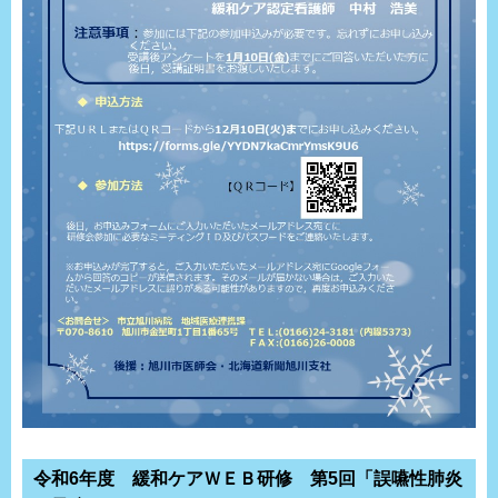
令和6年度 緩和ケアＷＥＢ研修 第5回「誤嚥性肺炎