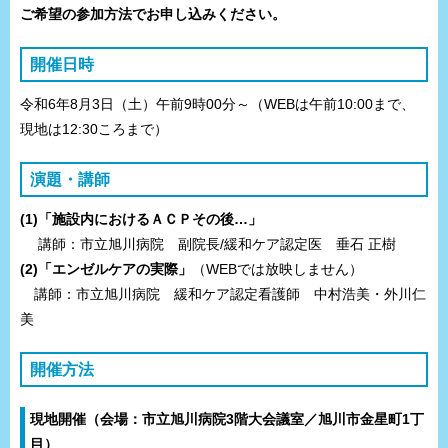
ご希望の参加方法でお申し込みください。
開催日時
令和6年8月3日（土）午前9時00分～（WEBは午前10:00まで、
現地は12:30ころまで）
演題・講師
(1)「施設内におけるＡＣＰその後…」
講師：市立旭川病院 副院長/緩和ケア認定医 垂石 正樹
(2)「エンゼルケアの実際」
（WEBでは放映しません）
講師：市立旭川病院 緩和ケア認定看護師 中村浩美・外川仁
美
開催方法
現地開催（会場：市立旭川病院3階大会議室／旭川市金星町1丁
目）