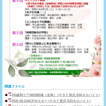
関連ファイル
R6緩和ケアWEB研修（全体） (ＰＤＦ形式 896キロバイト)
R06.08.03ACPポスター (ＰＤＦ形式 929キロバイト)