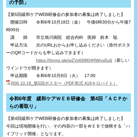
の予防」
【第5回緩和ケアWEB研修会の参加者の募集は終了しました】
開催日時 令和6年10月18日（金） 午後6時30分から午後7
時00分
講 師 市立旭川病院 総合内科 医師 鈴木 聡
申込方法 次のURLおからお申し込みください（添付ポスタ
ーのQRコードからも申し込みできます）
https://forms.gle/wZVs688KHHWnxi5u6
（新しい
ウインドウが開きます）
申込期限 令和6年10月8日（火） 17:00
R06.10.18_第5回ポスター（PDF形式 418キロバイト）
令和6年度 緩和ケアＷＥＢ研修会 第4回「ＡＣＰか
らの看取り」
【第4回緩和ケアWEB研修会の参加者の募集は終了しました】
今回は現地開催を行い、その内容の一部をＷＥＢで放映する「ハ
イブリッド開催」となります。