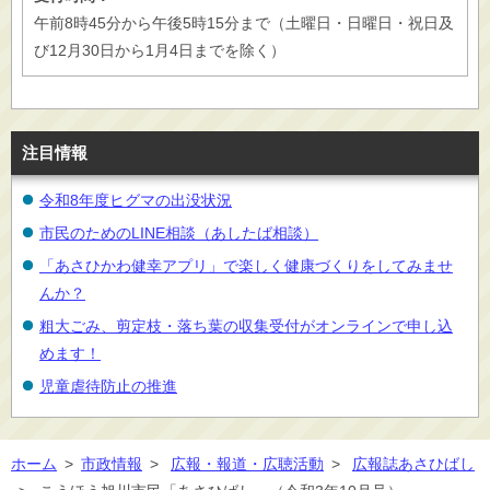
午前8時45分から午後5時15分まで（土曜日・日曜日・祝日及
び12月30日から1月4日までを除く）
注目情報
令和8年度ヒグマの出没状況
市民のためのLINE相談（あしたば相談）
「あさひかわ健幸アプリ」で楽しく健康づくりをしてみませ
んか？
粗大ごみ、剪定枝・落ち葉の収集受付がオンラインで申し込
めます！
児童虐待防止の推進
ホーム
>
市政情報
>
広報・報道・広聴活動
>
広報誌あさひばし