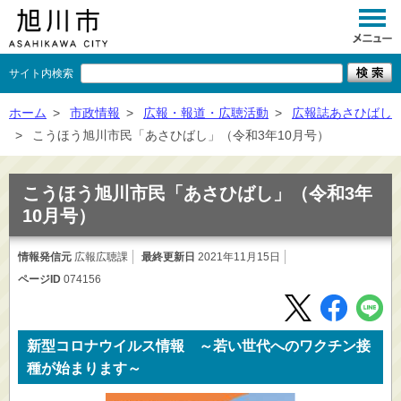
サイト内検索
くらし
ホーム
>
市政情報
>
広報・報道・広聴活動
>
広報誌あさひばし
>
こうほう旭川市民「あさひばし」（令和3年10月号）
イベント
観光
こうほう旭川市民「あさひばし」（令和3年
10月号）
事業者向け
情報発信元
広報広聴課
最終更新日
施設一覧
2021年11月15日
ページID
074156
市政情報
×
閉じる
新型コロナウイルス情報 ～若い世代へのワクチン接
種が始まります～