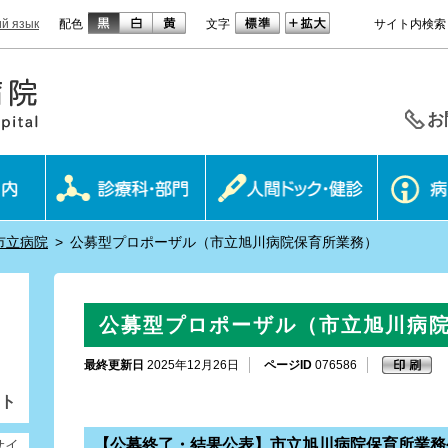
ий язык
配色
文字
サイト内検索
お
市立病院
>
公募型プロポーザル（市立旭川病院保育所業務）
公募型プロポーザル（市立旭川病
最終更新日
2025年12月26日
ページID
076586
ト
【公募終了・結果公表】市立旭川病院保育所業務