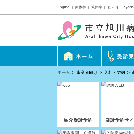
English
｜
簡体字
｜
繁体字
｜
한국어
｜
русск
ホーム
>
事業者向け
>
入札・契約
>
紹介受診予約
健診予約サイ