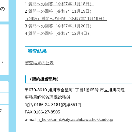
1
質問への回答（令和7年11月18日）
の
2
質問への回答（令和7年11月19日）
（別紙）質問への回答（令和7年11月19日）
3
質問への回答（令和7年11月26日）
4
質問への回答（令和7年12月4日）
審査結果
・
審査結果の公表
（契約担当部局）
〒070-8610 旭川市金星町1丁目1番65号 市立旭川病院
事務局経営管理課総務係
電話 0166-24-3181(内線5512)
ウ
FAX 0166-27-8505
e-mail
h_keieikanri@city.asahikawa.hokkaido.jp