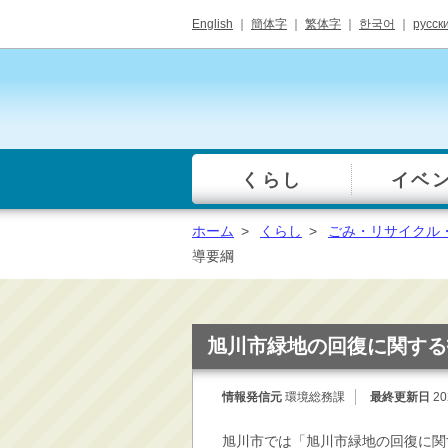
English
｜
簡体字
｜
繁体字
｜
한국어
｜
русск
くらし
イベ
一覧
総合窓口
ホーム
>
くらし
>
ごみ・リサイクル
手続き・届出（戸籍・
導要綱
住民票等）
税金・年金・保険
健康・福祉・衛生・ペ
旭川市緑地の回復に関する
ット
子育て・学校教育
情報発信元
環境総務課
最終更新日
20
ごみ・リサイクル・環
境保全
旭川市では「旭川市緑地の回復に関