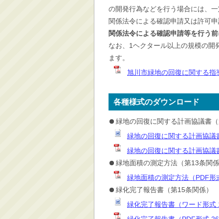
の開発行為などを行う場合には、一
消防・救急
関係法令による確認申請又は許可申
防災・安全
関係法令による確認申請等を行う前
学ぶ・文化・スポーツ
なお、1ヘクタール以上の規模の開
産業・しごと・消費生
ます。
活
旭川市緑地の回復に関する指導
移住情報
住宅・土地・都市計画
各種様式のダウンロード
市民活動・参加・地域
まちづくり
緑地の回復に関する計画協議書（
緑地の回復に関する計画協議書
水道・除雪・土木
緑地の回復に関する計画協議書
公共交通・空港
緑地面積の測定方法（第13条関
市議会・選挙
緑地面積の測定方法（PDF形式
その他
緑化完了報告書（第15条関係）
緑化完了報告書（ワード形式 