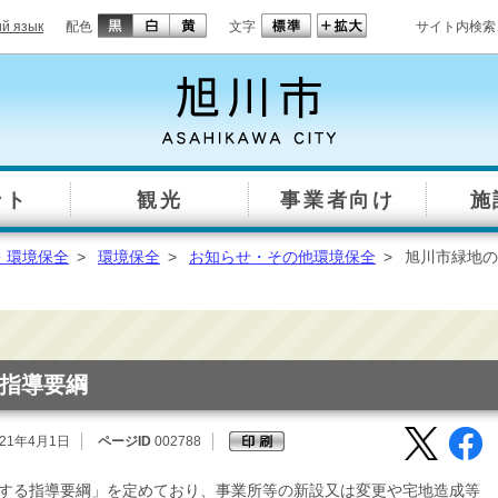
ий язык
配色
文字
サイト内検索
ント
観光
事業者向け
施
・環境保全
>
環境保全
>
お知らせ・その他環境保全
>
旭川市緑地の
指導要綱
21年4月1日
ページID
002788
する指導要綱」を定めており、事業所等の新設又は変更や宅地造成等