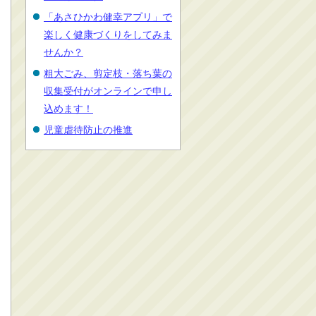
「あさひかわ健幸アプリ」で
楽しく健康づくりをしてみま
せんか？
粗大ごみ、剪定枝・落ち葉の
収集受付がオンラインで申し
込めます！
児童虐待防止の推進