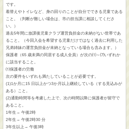
です。
着替えやトイレなど、身の回りのことが自分でできる児童である
こと。（判断が難しい場合は、市の担当課に相談してくださ
い。）
過去5年間に放課後児童クラブ運営負担金の未納がない世帯であ
ること。（今回入会を希望する児童だけではなく過去に利用した
兄弟姉妹の運営負担金が未納となっている場合も含みます。）
保護者（65 歳未満の同居する成人全員）が次の⑴～⑺いずれか
に該当すること。
⑴保護者の労働
次の要件をいずれも満たしていることが必要です。
(1)1か月に15 日以上かつ3か月以上継続している（する見込みが
ある）こと。
(2)通勤時間等を考慮した上で、次の時間以降に保護者が留守で
あること。
1年生→ 午後2時
2年生→ 午後2時30 分
3年生以上→ 午後3時