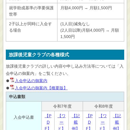
就学助成基準の準要保護
月額4,000円 → 月額1,500円
世帯
2子以上が同時に入会す
(1人目)減免なし
る場合
(2人目以降)月額4,000円 → 月額
1,500円
放課後児童クラブの各種様式
放課後児童クラブの詳しい内容や申し込み方法等については「入
会申込の御案内」をご覧ください。
入会申込の御案内
入会申込の御案内【概要版】
申込書類
令和7年度
令和8年度
【P
【ワ
【記
【P
【ワ
【記
入会申込書
D
ー
載
D
ー
載
F】
ド】
例】
F】
ド】
例】