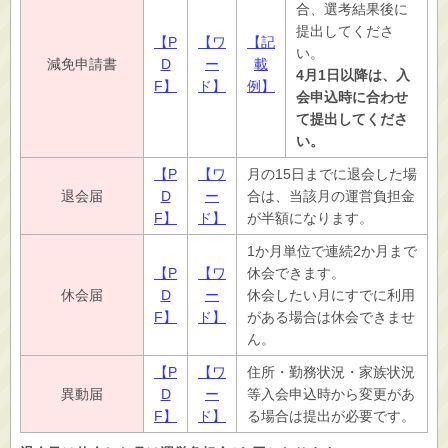
合、選考結果後に
提出してくださ
【P
【ワ
【記
い。
減免申請書
D
ー
載
4月1日以降は、入
F】
ド】
例】
会申込時に合わせ
て提出してくださ
い。
【P
【ワ
月の15日までに退会した場
退会届
D
ー
合は、当該月の運営負担金
F】
ド】
が半額になります。
1か月単位で連続2か月まで
【P
【ワ
休会できます。
休会届
D
ー
休会したい月にすでに利用
F】
ド】
がある場合は休会できませ
ん。
【P
【ワ
住所・勤務状況・家族状況
異動届
D
ー
等入会申込時から変更があ
F】
ド】
る場合は提出が必要です。