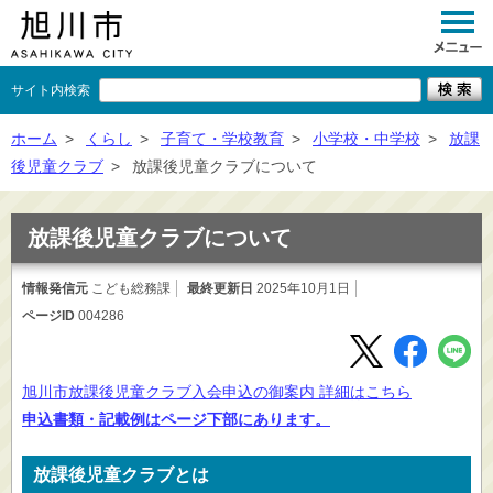
サイト内検索
くらし
ホーム
>
くらし
>
子育て・学校教育
>
小学校・中学校
>
放課
後児童クラブ
>
放課後児童クラブについて
イベント
観光
放課後児童クラブについて
事業者向け
情報発信元
こども総務課
最終更新日
2025年10月1日
ページID
004286
施設一覧
市政情報
旭川市放課後児童クラブ入会申込の御案内 詳細はこちら
×
閉じる
申込書類・記載例はページ下部にあります。
放課後児童クラブとは