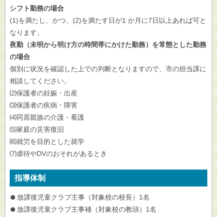
シフト勤務の場合
(1)を満たし、かつ、(2)を満たす日が1 か月に7日以上あれば可と
なります。
夜勤（未明から明け方の時間帯にかけた勤務）を常態とした勤務
の場合
個別に状況を確認した上での判断となりますので、市の担当課に
相談してください。
⑵保護者の妊娠・出産
⑶保護者の疾病・障害
⑷同居親族の介護・看護
⑸家庭の災害復旧
⑹就労を目的とした就学
⑺虐待やDVのおそれがあるとき
指導体制
放課後児童クラブ主事（対象校の校長）1名
放課後児童クラブ主事補（対象校の教頭）1名