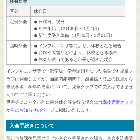
休会日等
区分
休会日
定例休会
日曜日、祝日
年末年始（12月30日～1月4日）
新年度受入準備（3月30日～3月31日）
臨時休会
インフルエンザ等により、休校となる場合
台風や大雪などにより、休校となる場合
休会が適当であると市長が認めた場合
インフルエンザ等で一部学級・学年閉鎖となった場合でも児童ク
ラブは開会しますが、当該閉鎖期間中、感染拡大防止の観点から
当該学級・学年の児童について、児童クラブでの受入はできませ
んのでご了承ください。
災害等により全市的に臨時休会等を行う場合は
放課後児童クラブ
からのお知らせのページ
に掲載いたします。
入会手続きについて
旭川市放課後児童クラブの入会を希望される場合、入会申込書等