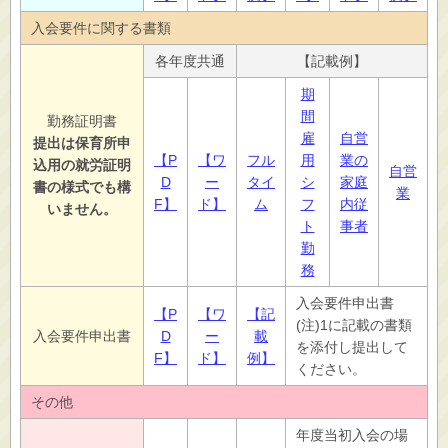
入会要件に関する書類
各年度共通
【記載例】
期
間
勤務証明書
雇
自営
提出は保育所申
【P
【ワ
フル
用
業の
込用の就労証明
自営
D
ー
タイ
シ
家庭
書の様式でも構
業
F】
ド】
ム
フ
内従
いません。
ト
事者
勤
務
入会要件申出書
【P
【ワ
【記
(注)1に記載の書類
入会要件申出書
D
ー
載
を添付し提出して
F】
ド】
例】
ください。
その他
年度当初入会の場