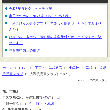
令和8年度ヒグマの出没状況
市民のためのLINE相談（あしたば相談）
「あさひかわ健幸アプリ」で楽しく健康づくりをしてみませ
んか？
粗大ごみ、剪定枝・落ち葉の収集受付がオンラインで申し込
めます！
児童虐待防止の推進
ホーム
>
くらし
>
子育て・学校教育
>
小学校・中学校
>
放課
後児童クラブ
>
放課後児童クラブについて
▲ ページの先頭へ戻る
旭川市役所
〒070-8525
北海道旭川市7条通9丁目
（総合庁舎）（
ご利用案内・地図
）
代表電話番号
0166-26-1111