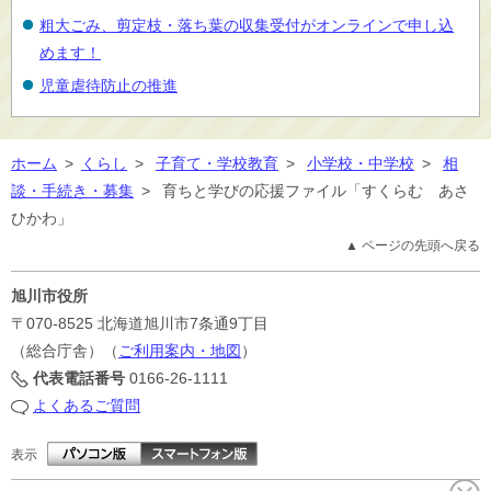
粗大ごみ、剪定枝・落ち葉の収集受付がオンラインで申し込
めます！
児童虐待防止の推進
ホーム
>
くらし
>
子育て・学校教育
>
小学校・中学校
>
相
談・手続き・募集
>
育ちと学びの応援ファイル「すくらむ あさ
ひかわ」
▲ ページの先頭へ戻る
旭川市役所
〒070-8525
北海道旭川市7条通9丁目
（総合庁舎）（
ご利用案内・地図
）
代表電話番号
0166-26-1111
よくあるご質問
表示