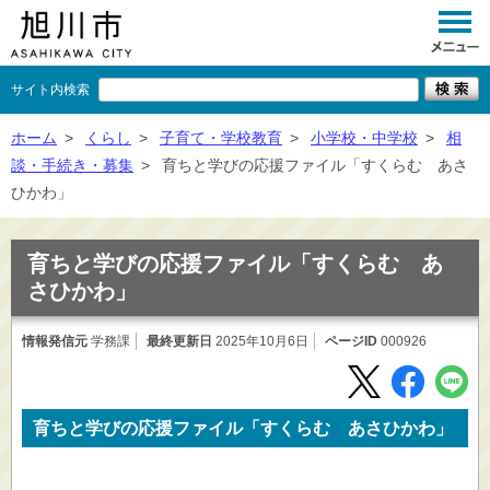
サイト内検索
くらし
ホーム
>
くらし
>
子育て・学校教育
>
小学校・中学校
>
相
談・手続き・募集
>
育ちと学びの応援ファイル「すくらむ あさ
イベント
ひかわ」
観光
育ちと学びの応援ファイル「すくらむ あ
事業者向け
さひかわ」
施設一覧
情報発信元
学務課
最終更新日
2025年10月6日
ページID
000926
市政情報
×
閉じる
育ちと学びの応援ファイル「すくらむ あさひかわ」