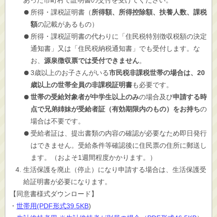
あった市町村で証明書の交付を受けてください。
所得・課税証明書（
所得額、所得控除額、扶養人数、課税
額
の記載があるもの）
所得・課税証明書の代わりに「住民税特別徴収税額の決定
通知書」又は「住民税納税通知書」でも受付します。な
お、
源泉徴収票では受付できません
。
3歳以上のお子さんがいる
市民税非課税世帯の場合は、20
歳以上の世帯全員の非課税証明書
も必要です。
世帯の受給対象者が中学生以上のみ
の場合及び
申請する時
点で兄弟姉妹が受給者証（有効期限内のもの）をお持ち
の
場合は不要です。
受給者証は、提出書類の内容の確認が必要なため即日発行
はできません。受給条件等確認後に住民票の住所に郵送し
ます。（およそ1週間程度かかります。）
生活保護を廃止（停止）になり申請する場合は、生活保護受
給証明書が必要になります。
【
同意書様式ダウンロード】
・
世帯用(PDF形式39.5KB
)