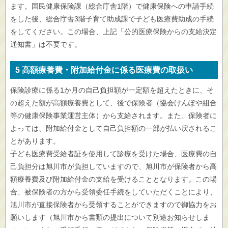
ます。国民健康保険課（総合庁舎1階）で健康保険への申請手続
をした後、総合庁舎3階子育て助成課で子ども医療費助成の手続
をしてください。この場合、上記「公的医療保険からの支給決定
通知書」は不要です。
5 高額療養費・附加給付金に係る医療費の取扱い
保険診療に係る1か月の自己負担額が一定額を超えたときに、そ
の超えた額が高額療養費として、後で保険者（協会けんぽや組合
等の健康保険事業運営主体）から支給されます。また、保険者に
よっては、附加給付金として自己負担額の一部が払い戻されるこ
とがあります。
子ども医療費受給者証を使用して診療を受けた場合、医療費の自
己負担分は旭川市が負担していますので、旭川市が保険者から高
額療養費及び附加給付金の支給を受けることとなります。この場
合、被保険者の方から受領委任手続をしていただくことにより、
旭川市が直接保険者から受領することができますので御協力をお
願いします（旭川市から書類の提出について別途お知らせしま