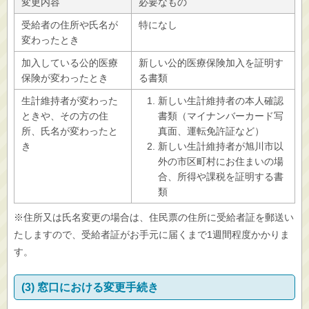
変更内容
必要なもの
受給者の住所や氏名が
特になし
変わったとき
加入している公的医療
新しい公的医療保険加入を証明す
保険が変わったとき
る書類
生計維持者が変わった
新しい生計維持者の本人確認
ときや、その方の住
書類（マイナンバーカード写
所、氏名が変わったと
真面、運転免許証など）
き
新しい生計維持者が旭川市以
外の市区町村にお住まいの場
合、所得や課税を証明する書
類
※住所又は氏名変更の場合は、住民票の住所に受給者証を郵送い
たしますので、受給者証がお手元に届くまで1週間程度かかりま
す。
(3) 窓口における変更手続き