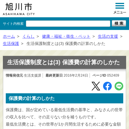
サイト内検索
くらし
ホーム
>
くらし
>
健康・福祉・衛生・ペット
>
生活の支援
>
生活保護
>
生活保護制度とは(3) 保護費の計算のしかた
イベント
観光
生活保護制度とは(3) 保護費の計算のしかた
事業者向け
情報発信元
生活支援課
最終更新日
2016年2月24日
ページID
052409
施設一覧
市政情報
保護費の計算のしかた
×
閉じる
保護費は、国が定めている最低生活費の基準と、みなさんの世帯
の収入を比べて、その足りない分を補うものです。
最低生活費とは、その世帯が1か月間生活するために必要な金額