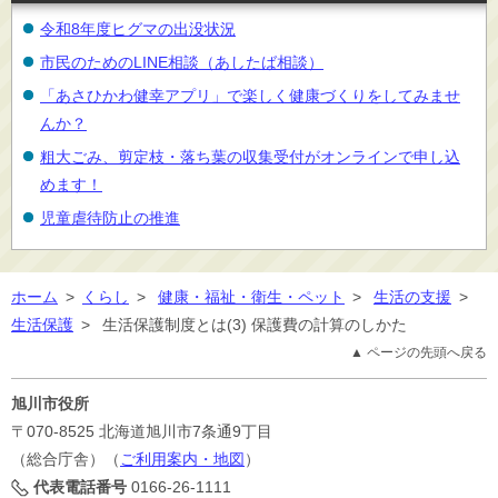
令和8年度ヒグマの出没状況
市民のためのLINE相談（あしたば相談）
「あさひかわ健幸アプリ」で楽しく健康づくりをしてみませ
んか？
粗大ごみ、剪定枝・落ち葉の収集受付がオンラインで申し込
めます！
児童虐待防止の推進
ホーム
>
くらし
>
健康・福祉・衛生・ペット
>
生活の支援
>
生活保護
>
生活保護制度とは(3) 保護費の計算のしかた
▲ ページの先頭へ戻る
旭川市役所
〒070-8525
北海道旭川市7条通9丁目
（総合庁舎）（
ご利用案内・地図
）
代表電話番号
0166-26-1111