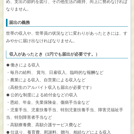
め、支出の節約を図り、その他生活の維持、向上に努めなければ
なりません。
届出の義務
世帯の収入や、世帯員の状況などに変わりがあったときには、す
みやかに届け出なければなりません。
収入があったとき（1円でも届出が必要です。）
働きによる収入
・毎月の給料、 賞与、日雇収入、臨時的な報酬など
・農業による収入、自営業による収入など
（高校生のアルバイト収入も届出が必要です）
公的な制度による給付金などの収入
・恩給、年金、失業保険金、傷病手当金など
・児童手当、児童扶養手当、特別児童扶養手当、障害児福祉手
当、特別障害者手当など
・高額療養費、高額介護サービス費など
仕送り、養育費、慰謝料、贈与、相続などによる収入