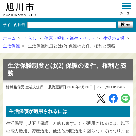
サイト内検索
くらし
ホーム
>
くらし
>
健康・福祉・衛生・ペット
>
生活の支援
>
生活保護
>
生活保護制度とは(2) 保護の要件、権利と義務
イベント
観光
生活保護制度とは(2) 保護の要件、権利と義
務
事業者向け
情報発信元
生活支援課
最終更新日
施設一覧
2018年3月30日
ページID
052407
市政情報
×
生活保護が適用されるには
閉じる
生活保護（以下「保護」と略します。）が適用されるには、以下
の能力活用、資産活用、他法他制度活用を図らなくてはなりませ